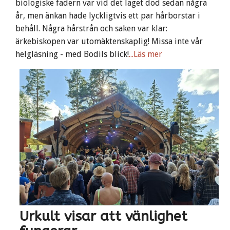
biologiske fadern var vid det laget död sedan några
år, men änkan hade lyckligtvis ett par hårborstar i
behåll. Några hårstrån och saken var klar:
ärkebiskopen var utomäktenskaplig! Missa inte vår
helgläsning - med Bodils blick!
...Läs mer
Urkult visar att vänlighet