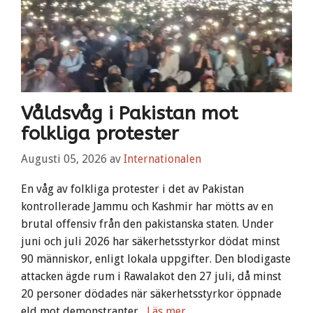
Våldsvåg i Pakistan mot
folkliga protester
Augusti 05, 2026
av
Internationalen
En våg av folkliga protester i det av Pakistan
kontrollerade Jammu och Kashmir har mötts av en
brutal offensiv från den pakistanska staten. Under
juni och juli 2026 har säkerhetsstyrkor dödat minst
90 människor, enligt lokala uppgifter. Den blodigaste
attacken ägde rum i Rawalakot den 27 juli, då minst
20 personer dödades när säkerhetsstyrkor öppnade
eld mot demonstranter.
...Läs mer