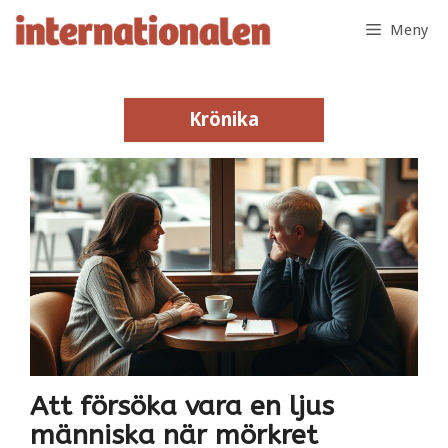
Hoppa
Meny
till
innehåll
Krönika
Att försöka vara en ljus
människa när mörkret