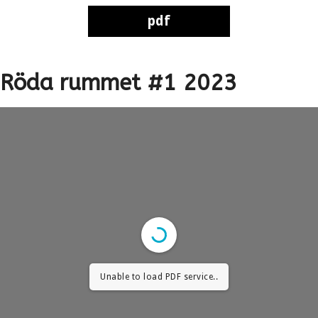
Hoppa
pdf
pdf
till
innehåll
Röda rummet #1 2023
Unable to load PDF service..