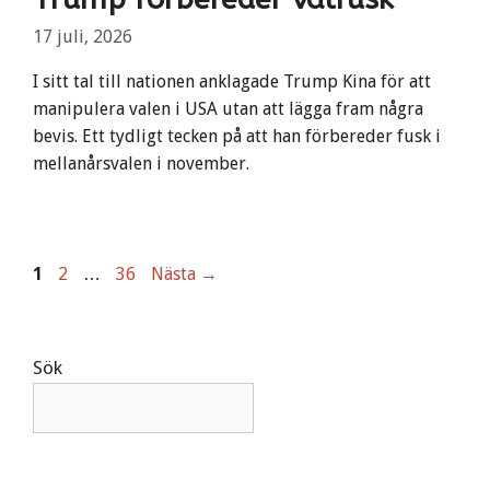
17 juli, 2026
I sitt tal till nationen anklagade Trump Kina för att
manipulera valen i USA utan att lägga fram några
bevis. Ett tydligt tecken på att han förbereder fusk i
mellanårsvalen i november.
Sida
Sida
Sida
1
2
…
36
Nästa
→
Sök