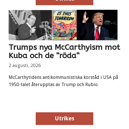
Trumps nya McCarthyism mot
Kuba och de ”röda”
2 augusti, 2026
McCarthytidens antikommunistiska korståd i USA på
1950-talet återupptas av Trump och Rubio.
Utrikes
Utrikes