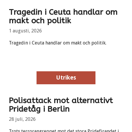
Tragedin i Ceuta handlar om
makt och politik
1 augusti, 2026
Tragedin i Ceuta handlar om makt och politik.
Utrikes
Utrikes
Polisattack mot alternativt
Pridetåg i Berlin
28 juli, 2026
Trots terrorangreppet mot det stora Pridefirandet i