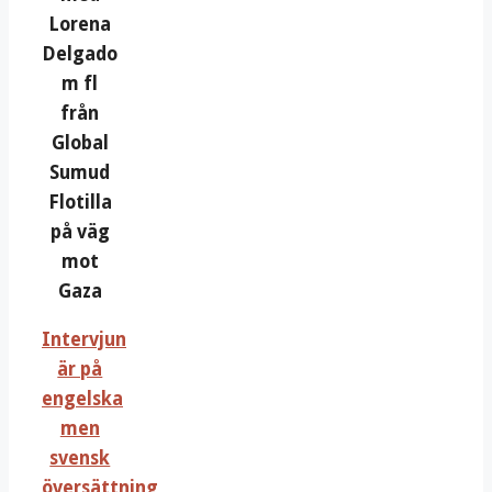
Lorena
Delgado
m fl
från
Global
Sumud
Flotilla
på väg
mot
Gaza
Intervjun
är på
engelska
men
svensk
översättning