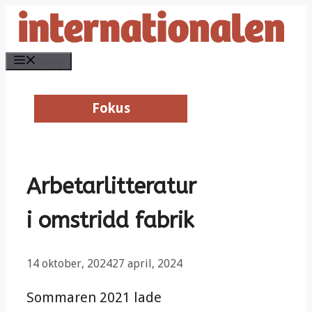
Hoppa
till
innehåll
Meny
Fokus
Fokus
Arbetarlitteratur
i omstridd fabrik
14 oktober, 2024
27 april, 2024
Sommaren 2021 lade