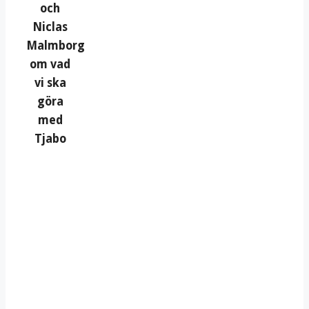
och
Niclas
Malmborg
om vad
vi ska
göra
med
Tjabo