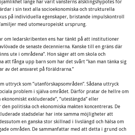
jämlikhet länge har varit vänsterns älsklingshypotes för
färdar i sin text alla socioekonomiska och strukturella
fokus på individuella egenskaper, bristande impulskontroll
amiljer med utomeuropeiskt ursprung.
 om ledarskribenten ens har tänkt på att institutioner
e avlövade de senaste decennierna. Kanske till en gräns där
inns ute i områdena”. Hon säger att om skola och
na att fånga upp barn som har det svårt ”kan man tänka sig
ar av det ansvaret på föräldrarna.”
 om uttryck som ”utanförskapsområden”. Sådana uttryck
sociala problem i själva området. Därför pratar de hellre om
 ekonomiskt exkluderade”, ”utestängda” eller
r den politiska och ekonomiska makten koncentreras. De
kluderade stadsdelar har inte samma möjligheter att
r dessutom en ganska stor skillnad i livslängd och hälsa om
ade områden. De sammanfattar med att detta i grund och