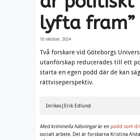
är politisk
lyfta fram”
10 oktober, 2024
Två forskare vid Göteborgs Univers
utanförskap reducerades till ett po
starta en egen podd där de kan säga
rättviseperspektiv.
Inrikes|Erik Edlund 
Med kriminella hälsningar
är en
podd som dis
socialt arbete. Det är forskarna Kristina Als