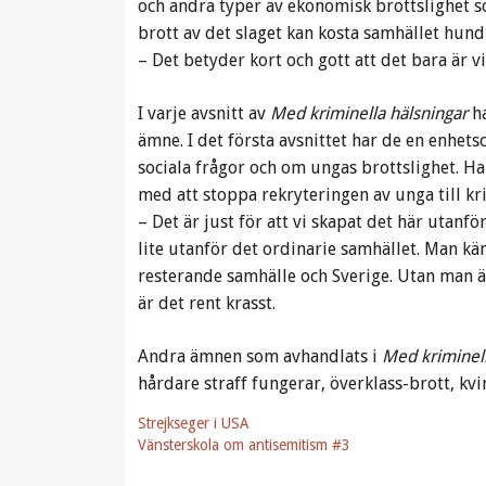
och andra typer av ekonomisk brottslighet s
brott av det slaget kan kosta samhället hund
– Det betyder kort och gott att det bara är vi
I varje avsnitt av
Med kriminella hälsningar
ha
ämne. I det första avsnittet har de en enhets
sociala frågor och om ungas brottslighet. Ha
med att stoppa rekryteringen av unga till kr
– Det är just för att vi skapat det här utanf
lite utanför det ordinarie samhället. Man kän
resterande samhälle och Sverige. Utan man ä
är det rent krasst.
Andra ämnen som avhandlats i
Med kriminell
hårdare straff fungerar, överklass-brott, kvi
Strejkseger i USA
Vänsterskola om antisemitism #3