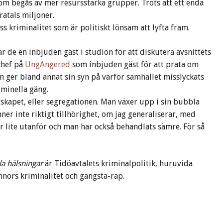
om begås av mer resursstarka grupper. Trots att ett enda
ratals miljoner.
ss kriminalitet som är politiskt lönsam att lyfta fram.
r de en inbjuden gäst i studion för att diskutera avsnittets
chef på
UngAngered
som inbjuden gäst för att prata om
n ger bland annat sin syn på varför samhället misslyckats
iminella gäng.
örskapet, eller segregationen. Man växer upp i sin bubbla
ner inte riktigt tillhörighet, om jag generaliserar, med
r lite utanför och man har också behandlats sämre. För så
a hälsningar
är Tidöavtalets kriminalpolitik, huruvida
nnors kriminalitet och gangsta-rap.