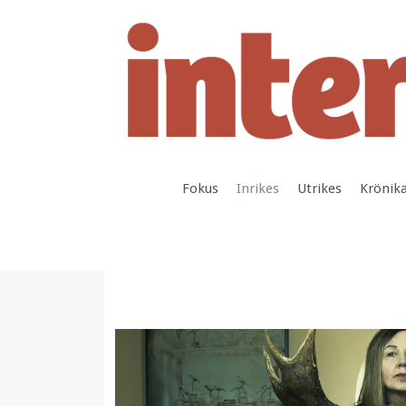
Hoppa
till
innehåll
Fokus
Inrikes
Utrikes
Krönik