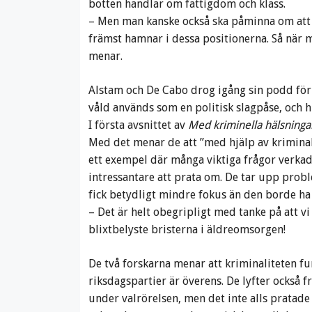
botten handlar om fattigdom och klass.
– Men man kanske också ska påminna om att de
främst hamnar i dessa positionerna. Så när 
menar.
Alstam och De Cabo drog igång sin podd för 
våld används som en politisk slagpåse, och hu
I första avsnittet av
Med kriminella hälsninga
Med det menar de att ”med hjälp av kriminal
ett exempel där många viktiga frågor verkade
intressantare att prata om. De tar upp pro
fick betydligt mindre fokus än den borde ha 
– Det är helt obegripligt med tanke på att v
blixtbelyste bristerna i äldreomsorgen!
De två forskarna menar att kriminaliteten fu
riksdagspartier är överens. De lyfter också 
under valrörelsen, men det inte alls pratade 