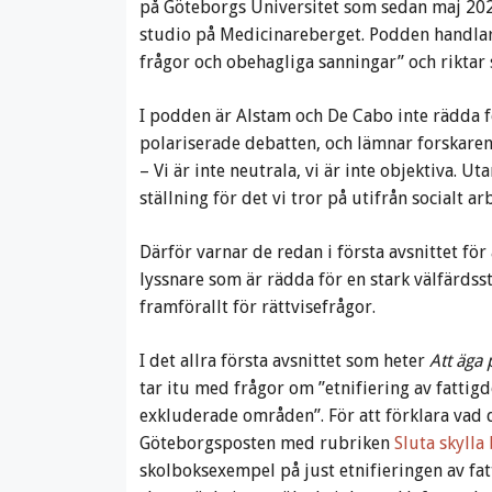
på Göteborgs Universitet som sedan maj 2023
studio på Medicinareberget. Podden handlar 
frågor och obehagliga sanningar” och riktar si
I podden är Alstam och De Cabo inte rädda för
polariserade debatten, och lämnar forskarens
– Vi är inte neutrala, vi är inte objektiva. Uta
ställning för det vi tror på utifrån socialt a
Därför varnar de redan i första avsnittet för
lyssnare som är rädda för en stark välfärdsst
framförallt för rättvisefrågor.
I det allra första avsnittet som heter
Att äga
tar itu med frågor om ”etnifiering av fattig
exkluderade områden”. För att förklara vad 
Göteborgsposten med rubriken
Sluta skylla
skolboksexempel på just etnifieringen av fa