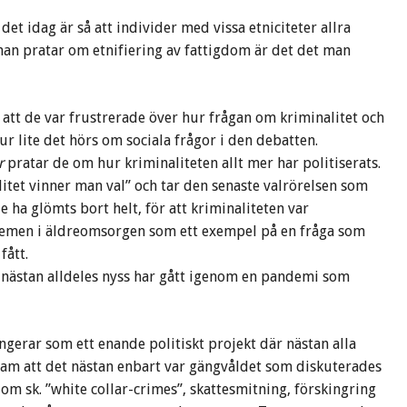
t idag är så att individer med vissa etniciteter allra
man pratar om etnifiering av fattigdom är det det man
att de var frustrerade över hur frågan om kriminalitet och
r lite det hörs om sociala frågor i den debatten.
r
pratar de om hur kriminaliteten allt mer har politiserats.
itet vinner man val” och tar den senaste valrörelsen som
 ha glömts bort helt, för att kriminaliteten var
blemen i äldreomsorgen som ett exempel på en fråga som
fått.
i nästan alldeles nyss har gått igenom en pandemi som
ngerar som ett enande politiskt projekt där nästan alla
fram att det nästan enbart var gängvåldet som diskuterades
om sk. ”white collar-crimes”, skattesmitning, förskingring