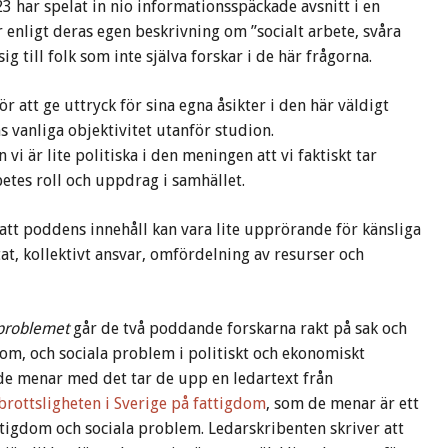
 har spelat in nio informationsspäckade avsnitt i en
enligt deras egen beskrivning om ”socialt arbete, svåra
g till folk som inte själva forskar i de här frågorna.
 att ge uttryck för sina egna åsikter i den här väldigt
 vanliga objektivitet utanför studion.
n vi är lite politiska i den meningen att vi faktiskt tar
rbetes roll och uppdrag i samhället.
 att poddens innehåll kan vara lite upprörande för känsliga
at, kollektivt ansvar, omfördelning av resurser och
 problemet
går de två poddande forskarna rakt på sak och
dom, och sociala problem i politiskt och ekonomiskt
de menar med det tar de upp en ledartext från
 brottsligheten i Sverige på fattigdom
, som de menar är ett
ttigdom och sociala problem. Ledarskribenten skriver att