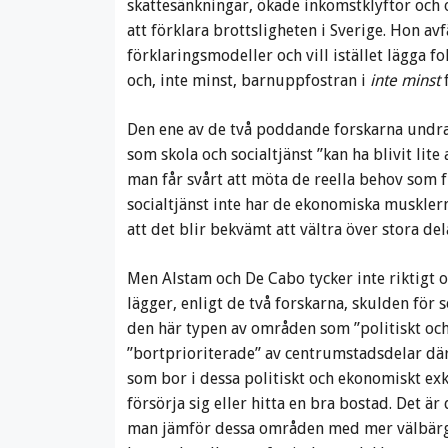
skattesänkningar, ökade inkomstklyftor och o
att förklara brottsligheten i Sverige. Hon av
förklaringsmodeller och vill istället lägga 
och, inte minst, barnuppfostran i
inte minst
f
Den ene av de två poddande forskarna undrar
som skola och socialtjänst ”kan ha blivit lit
man får svårt att möta de reella behov som f
socialtjänst inte har de ekonomiska muskler
att det blir bekvämt att vältra över stora del
Men Alstam och De Cabo tycker inte riktigt
lägger, enligt de två forskarna, skulden för 
den här typen av områden som ”politiskt och
”bortprioriterade” av centrumstadsdelar dä
som bor i dessa politiskt och ekonomiskt ex
försörja sig eller hitta en bra bostad. Det ä
man jämför dessa områden med mer välbärg