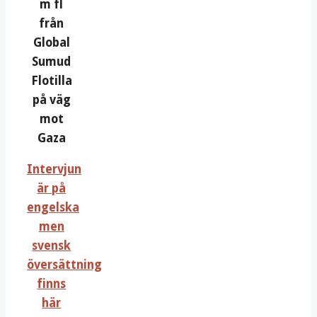
m fl
från
Global
Sumud
Flotilla
på väg
mot
Gaza
Intervjun
är på
engelska
men
svensk
översättning
finns
här