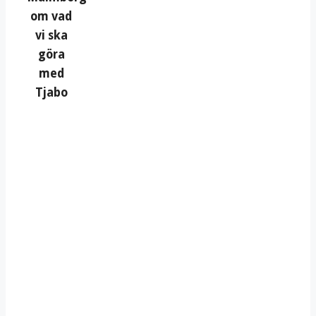
om vad
vi ska
göra
med
Tjabo