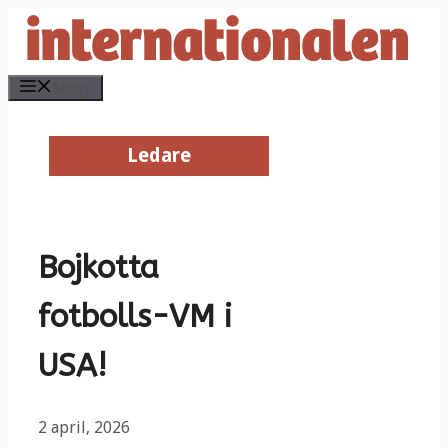
Hoppa
till
innehåll
Meny
Ledare
Ledare
Bojkotta
fotbolls-VM i
USA!
2 april, 2026