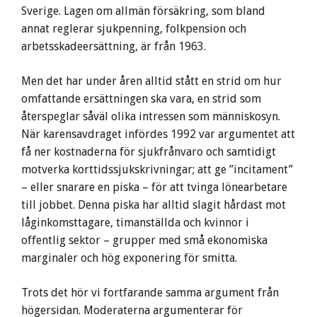
Sverige. Lagen om allmän försäkring, som bland
annat reglerar sjukpenning, folkpension och
arbetsskadeersättning, är från 1963.
Men det har under åren alltid stått en strid om hur
omfattande ersättningen ska vara, en strid som
återspeglar såväl olika intressen som människosyn.
När karensavdraget infördes 1992 var argumentet att
få ner kostnaderna för sjukfrånvaro och samtidigt
motverka korttidssjukskrivningar; att ge ”incitament”
– eller snarare en piska – för att tvinga lönearbetare
till jobbet. Denna piska har alltid slagit hårdast mot
låginkomsttagare, timanställda och kvinnor i
offentlig sektor – grupper med små ekonomiska
marginaler och hög exponering för smitta.
Trots det hör vi fortfarande samma argument från
högersidan. Moderaterna argumenterar för