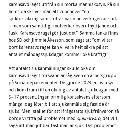
karensavdraget utifrån sin mörka människosyn. På sin
hemsida skriver man att vi behöver ”en
sjukförsäkring som stöttar när man verkligen är sjuk
– men som samtidigt motverkar överutnyttjande och
fusk. Karensavdragetgör just det”. Samma tanke finns
hos SD och Jimmie Åkesson, som sagt att ”om vi tar
bort karensavdraget kan vi vara helt säkra på att
antalet måndagssjukdagar kommer öka kraftigt”.
Att antalet sjukanmälningar skulle öka om
karensavdraget försvann ansåg även en arbetsgrupp
på Socialdepartementet. De gjorde 2023 en översyn
och kom fram till en ökning av antalet sjukdagar med
5–17 procent. Ingen orimlig konsekvens eftersom
många idag låter bli att sjukanmäla sig fast de är
sjuka. Men istället för att ifrågasätta sjukfrånvaron så
borde vi titta på problemet med
sjuknärvaro
, det vill
säga att man jobbar fast man är sjuk. Det problemet