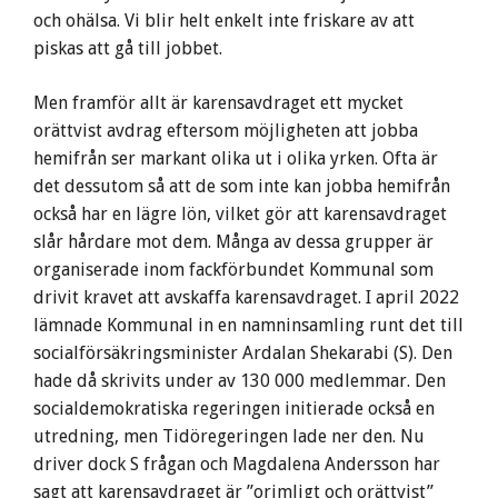
och ohälsa. Vi blir helt enkelt inte friskare av att
piskas att gå till jobbet.
Men framför allt är karensavdraget ett mycket
orättvist avdrag eftersom möjligheten att jobba
hemifrån ser markant olika ut i olika yrken. Ofta är
det dessutom så att de som inte kan jobba hemifrån
också har en lägre lön, vilket gör att karensavdraget
slår hårdare mot dem. Många av dessa grupper är
organiserade inom fackförbundet Kommunal som
drivit kravet att avskaffa karensavdraget. I april 2022
lämnade Kommunal in en namninsamling runt det till
socialförsäkringsminister Ardalan Shekarabi (S). Den
hade då skrivits under av 130 000 medlemmar. Den
socialdemokratiska regeringen initierade också en
utredning, men Tidöregeringen lade ner den. Nu
driver dock S frågan och Magdalena Andersson har
sagt att karensavdraget är ”orimligt och orättvist”