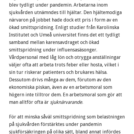
blev tydligt under pandemin. Arbetarna inom
sjukvården utnämndes till hjältar. Den hjältemodiga
närvaron på jobbet hade dock ett pris i form av en
ökad smittspridning. Enligt studier från Karolinska
Institutet och Umeå universitet finns det ett tydligt
samband mellan karensavdraget och ökad
smittspridning under influensasäsonger.
Vårdpersonal med låg lön och otrygga anställningar
väljer ofta att arbeta trots feber eller hosta, vilket i
sin tur riskerar patienters och brukares hälsa.
Dessutom drivs många av dem, förutom av den
ekonomiska piskan, även av en arbetsmoral som
högern inte tilltror dem. En arbetsmoral som gör att
man alltför ofta är
sjuknärvarande
.
För att minska såväl smittspridning som belastningen
på sjukvården förstärktes under pandemin
sjukförsäkringen på olika sätt, bland annat infördes