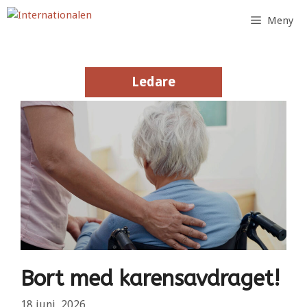
Hoppa
Meny
till
innehåll
Ledare
Ledare
Bort med karensavdraget!
18 juni, 2026