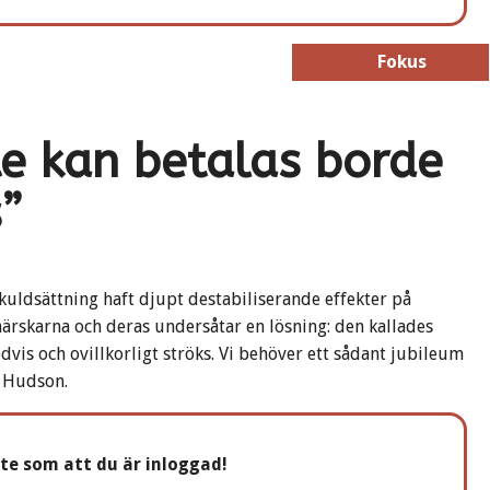
Fokus
Fokus
te kan betalas borde
”
uldsättning haft djupt destabiliserande effekter på
rskarna och deras undersåtar en lösning: den kallades
vis och ovillkorligt ströks. Vi behöver ett sådant jubileum
 Hudson.
nte som att du är inloggad!