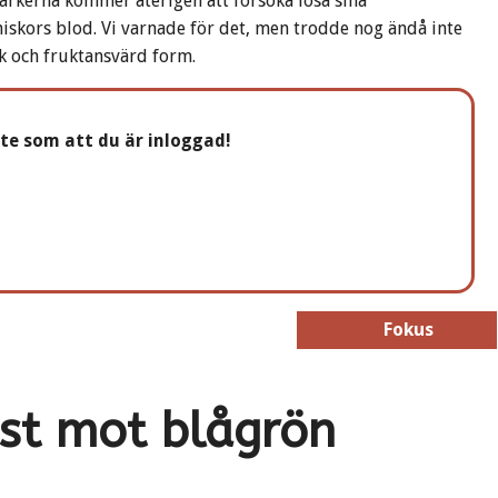
igarkerna kommer återigen att försöka lösa sina
skors blod. Vi varnade för det, men trodde nog ändå inte
äck och fruktansvärd form.
nte som att du är inloggad!
Fokus
Fokus
est mot blågrön