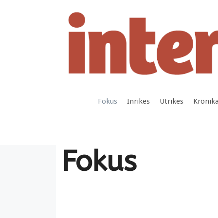
Hoppa
till
innehåll
Fokus
Inrikes
Utrikes
Krönik
Fokus