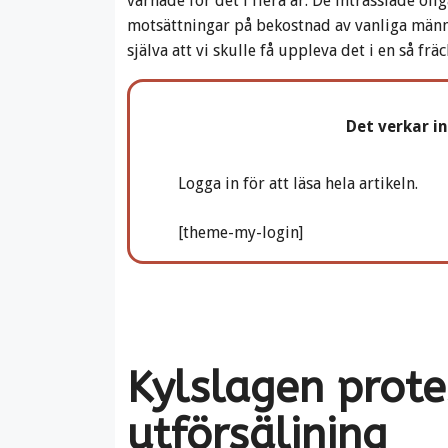
varnade för det i flera år. De intrasslade ol
motsättningar på bekostnad av vanliga männi
själva att vi skulle få uppleva det i en så fr
Det verkar i
Logga in för att läsa hela artikeln.
[theme-my-login]
Kylslagen prot
utförsäljning