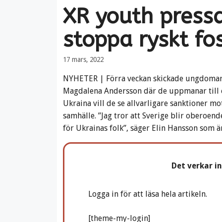
XR youth pressa
stoppa ryskt fo
17 mars, 2022
NYHETER | Förra veckan skickade ungdomar fr
Magdalena Andersson där de uppmanar till en
Ukraina vill de se allvarligare sanktioner mot
samhälle. ”Jag tror att Sverige blir oberoende
för Ukrainas folk”, säger Elin Hansson som ä
Det verkar i
Logga in för att läsa hela artikeln.
[theme-my-login]