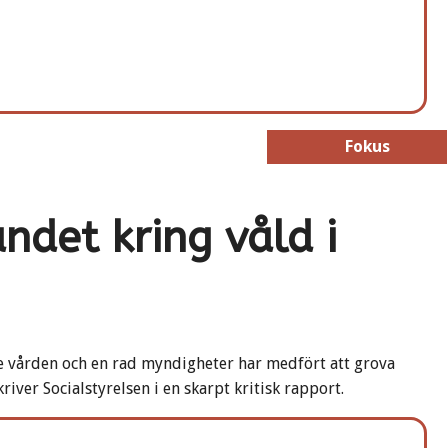
Fokus
Fokus
ndet kring våld i
e vården och en rad myndigheter har medfört att grova
iver Socialstyrelsen i en skarpt kritisk rapport.