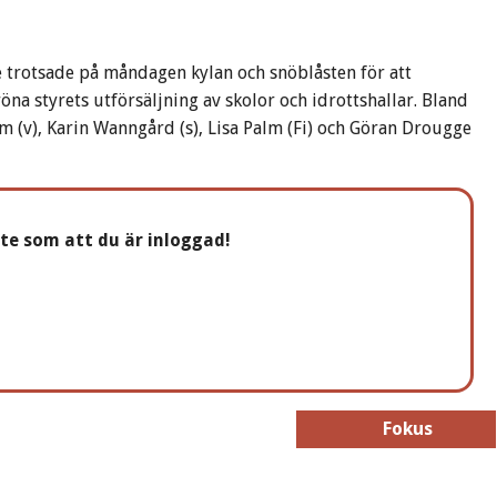
e trotsade på måndagen kylan och snöblåsten för att
na styrets utförsäljning av skolor och idrottshallar. Bland
om (v), Karin Wanngård (s), Lisa Palm (Fi) och Göran Drougge
nte som att du är inloggad!
Fokus
Fokus