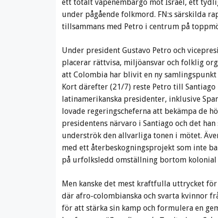
ett totalt vapenembargo mot Israel, ett tydli
under pågående folkmord. FN:s särskilda rap
tillsammans med Petro i centrum på toppmö
Under president Gustavo Petro och vicepres
placerar rättvisa, miljöansvar och folklig o
att Colombia har blivit en ny samlingspunkt 
Kort därefter (21/7) reste Petro till Santiago 
latinamerikanska presidenter, inklusive Span
lovade regeringscheferna att bekämpa de h
presidentens närvaro i Santiago och det han sa
underströk den allvarliga tonen i mötet. Äv
med ett återbeskogningsprojekt som inte bar
på urfolksledd omställning bortom kolonial 
Men kanske det mest kraftfulla uttrycket för 
där afro-colombianska och svarta kvinnor fr
för att stärka sin kamp och formulera en ge