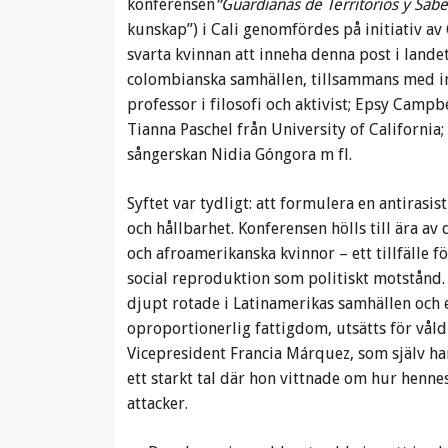
konferensen
“Guardianas de Territorios y Sabe
kunskap”) i Cali genomfördes på initiativ a
svarta kvinnan att inneha denna post i lande
colombianska samhällen, tillsammans med in
professor i filosofi och aktivist; Epsy Campb
Tianna Paschel från University of California
sångerskan Nidia Góngora m fl.
Syftet var tydligt: att formulera en antirasis
och hållbarhet. Konferensen hölls till ära av
och afroamerikanska kvinnor – ett tillfälle 
social reproduktion som politiskt motstånd. 
djupt rotade i Latinamerikas samhällen och 
oproportionerlig fattigdom, utsätts för våld
Vicepresident Francia Márquez, som själv h
ett starkt tal där hon vittnade om hur hennes
attacker.