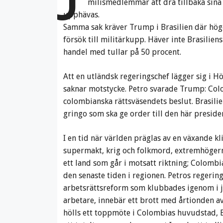
milismedlemmar att dra tillbaka sina
upphävas.
Samma sak kräver Trump i Brasilien där höge
försök till militärkupp. Häver inte Brasilie
handel med tullar på 50 procent.
Att en utländsk regeringschef lägger sig i H
saknar motstycke. Petro svarade Trump: Colo
colombianska rättsväsendets beslut. Brasilie
gringo som ska ge order till den här preside
I en tid när världen präglas av en växande kl
supermakt, krig och folkmord, extremhögerns
ett land som går i motsatt riktning; Colombi
den senaste tiden i regionen. Petros regerin
arbetsrättsreform som klubbades igenom i j
arbetare, innebär ett brott med årtionden av 
hölls ett toppmöte i Colombias huvudstad, 