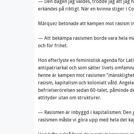
— Den dagen jag valdes, trodde jag att jag h
erkändes på riktigt. När en kvinna stiger i C
Márquez betonade att kampen mot rasism int
— Att bekämpa rasismen borde vara hela mäns
och för frihet.
Hon efterlyste en feministisk agenda för Lati
antipatriarkal och som sätter livets omfamnan
henne är kampen mot rasismen ”mänskligheten
rasism, kapitalism och kolonialt våld. Angela 
befrielserörelsen sedan 60-talet, påminde d
attityder utan om strukturer.
— Rasismen är inbyggd i kapitalismen. Den gj
rasismen måste vi göra upp med hela det kap