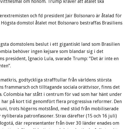
 vittnesmål om honom. Trump kräver att åtalet ska
rextremisten och fd president Jair Bolsonaro är åtalad för
ns Högsta domstol åtalet mot Bolsonaro bestraffas Brasiliens
ögsta domstolens beslut i ett gigantiskt land som Brasilien
mbia behöver ingen kejsare som blandar sig i det
ns president, Ignacio Lula, svarade Trump: ”Det är inte en
nten”.
imatkris, godtyckliga strafftullar från världens största
 frammarsch och tilltagande sociala orättvisor, finns det
a. Colombia har stått i centrum för vad som har hänt under
g har på kort tid genomfört flera progressiva reformer. Den
uni, trots högerns motstånd, med stöd från mobiliserade
nyliberala patronfasoner. Strax därefter (15 och 16 juli)
Bogotá, där representanter från över 30 länder enades om