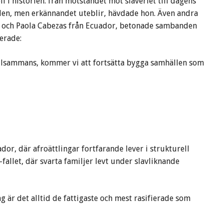
l i historien: från motståndet mot slaveriet till dagens
len, men erkännandet uteblir, hävdade hon. Även andra
l och Paola Cabezas från Ecuador, betonade sambanden
erade:
tillsammans, kommer vi att fortsätta bygga samhällen som
r, där afroättlingar fortfarande lever i strukturell
fallet, där svarta familjer levt under slavliknande
g är det alltid de fattigaste och mest rasifierade som