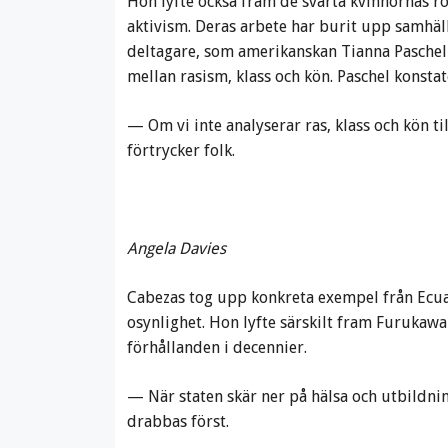
Hon lyfte också fram de svarta kvinnornas rol
aktivism. Deras arbete har burit upp samhäl
deltagare, som amerikanskan Tianna Pasche
mellan rasism, klass och kön. Paschel konstat
— Om vi inte analyserar ras, klass och kön 
förtrycker folk.
Angela Davies
Cabezas tog upp konkreta exempel från Ecuado
osynlighet. Hon lyfte särskilt fram Furukawa-
förhållanden i decennier.
— När staten skär ner på hälsa och utbildnin
drabbas först.