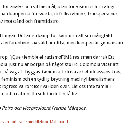
 för analys och vittnesmål, utan för vision och strategi.
an kamperna för svarta, urfolkskvinnor, transpersoner
av motstånd och framtidstro.
tlingar. Det är en kamp för kvinnor i all sin mångfald –
Våra erfarenheter av våld är olika, men kampen är gemensam.
p: ”¡Que tiemble el racismo!”(Må rasismen darra!) Ett
bia just nu är början på något större. Colombia visar att
är på väg att byggas. Genom att driva arbetarklassens krav,
sk feminism och en tydlig brytning med nyliberalismens
rogressiva rörelser världen över. Låt oss inte famla i
en internationella solidariteten få liv.
 Petro och vicepresident Francia Márquez.
ästan förlorade min lillebror Mahmoud”