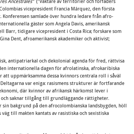
res Ancestrales”
(”Väktare av territorier och förfäders
v Colombias vicepresident Francia Márquez, den första
t. Konferensen samlade över hundra ledare från afro-
ternationella gäster som Angela Davis, amerikansk
ell Barr, tidigare vicepresident i Costa Rica; forskare som
; Gina Dent, afroamerikansk akademiker och aktivist;
tisk, antipatriarkal och dekolonial agenda för fred, rättvisa
 den internationella dagen för afrolatinska, afrokaribiska
för att uppmärksamma dessa kvinnors centrala roll i såväl
Deltagarna var eniga: rasismens strukturer är fortfarande
ekonomi, där kvinnor av afrikansk härkomst lever i
 och saknar tillgång till grundläggande rättigheter.
ar sin bakgrund på den afrocolombianska landsbygden, höll
 väg till makten kantats av rasistiska och sexistiska