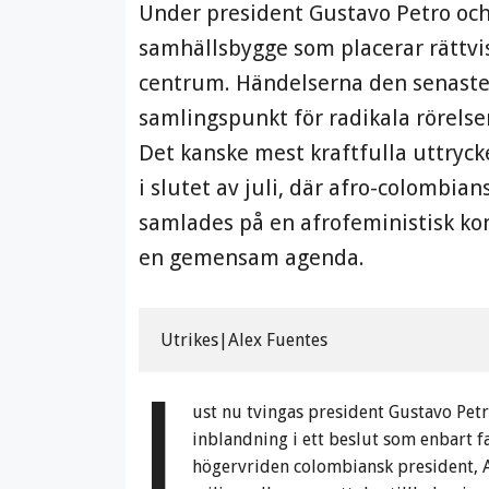
Under president Gustavo Petro och
samhällsbygge som placerar rättvisa
centrum. Händelserna den senaste t
samlingspunkt för radikala rörelse
Det kanske mest kraftfulla uttryck
i slutet av juli, där afro-colombia
samlades på en afrofeministisk kon
en gemensam agenda.
Utrikes|Alex Fuentes
J
ust nu tvingas president Gustavo Pet
inblandning i ett beslut som enbart f
högervriden colombiansk president, A