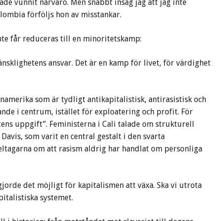
ade vunnit närvaro. Men snabbt insåg jag att jag inte
olombia förföljs hon av misstankar.
e får reduceras till en minoritetskamp:
klighetens ansvar. Det är en kamp för livet, för värdighet
namerika som är tydligt antikapitalistisk, antirasistisk och
de i centrum, istället för exploatering och profit. För
s uppgift”. Feministerna i Cali talade om strukturell
Davis, som varit en central gestalt i den svarta
eltagarna om att rasism aldrig har handlat om personliga
orde det möjligt för kapitalismen att växa. Ska vi utrota
italistiska systemet.