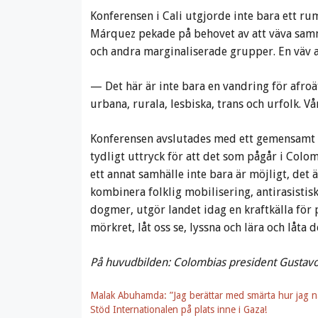
Konferensen i Cali utgjorde inte bara ett rum
Márquez pekade på behovet av att väva samm
och andra marginaliserade grupper. En väv 
— Det här är inte bara en vandring för afroät
urbana, rurala, lesbiska, trans och urfolk. 
Konferensen avslutades med ett gemensamt ro
tydligt uttryck för att det som pågår i Colom
ett annat samhälle inte bara är möjligt, det 
kombinera folklig mobilisering, antirasisti
dogmer, utgör landet idag en kraftkälla för p
mörkret, låt oss se, lyssna och lära och låta d
På huvudbilden: Colombias president Gustavo
Malak Abuhamda: ”Jag berättar med smärta hur jag n
Stöd Internationalen på plats inne i Gaza!