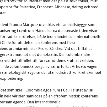
gt uttryck för solidaritet med det palestinska folket, mitt
portör för Palestina, Francesca Albanese, deltog och stod
tet.
ident Francia Márquez utvecklas ett samhällsbygge som
rganisering i centrum. Händelserna den senaste tiden visar
för radikala rörelser, både inom landet och internationellt.
i Chile för att delta i en konferens med flera
iens premiärminister Pedro Sánchez. Vid det tillfället
ögerextremas hot mot demokratin. Den colombianske
 vid det tillfället till försvar av demokratin i världen,
en i de colombianska bergen visar urfolket Arhuaco vägen
a är ekologiskt avgörande, utan också ett konkret exempel
exploatering.
det som sker i Colombia ägde rum i Cali i slutet av juli,
ån hela världen samlades på en afrofeministisk konferens
mensam agenda. Den internationella