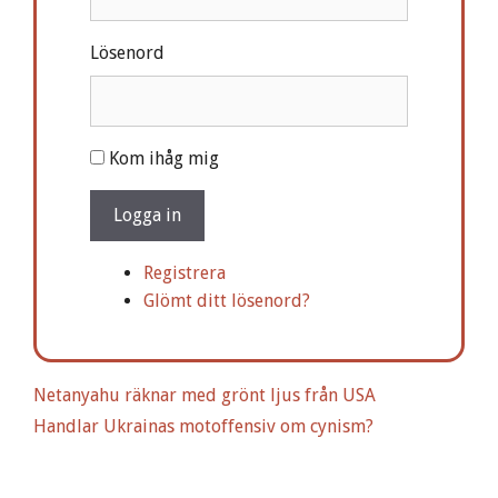
Lösenord
A
Kom ihåg mig
l
t
Logga in
e
r
Registrera
n
Glömt ditt lösenord?
a
t
i
Netanyahu räknar med grönt ljus från USA
v
Handlar Ukrainas motoffensiv om cynism?
e
: