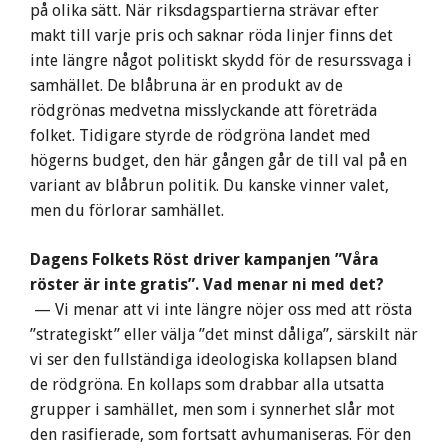
på olika sätt. När riksdagspartierna strävar efter
makt till varje pris och saknar röda linjer finns det
inte längre något politiskt skydd för de resurssvaga i
samhället. De blåbruna är en produkt av de
rödgrönas medvetna misslyckande att företräda
folket. Tidigare styrde de rödgröna landet med
högerns budget, den här gången går de till val på en
variant av blåbrun politik. Du kanske vinner valet,
men du förlorar samhället.
Dagens Folkets Röst driver kampanjen ”Våra
röster är inte gratis”. Vad menar ni med det?
— Vi menar att vi inte längre nöjer oss med att rösta
”strategiskt” eller välja ”det minst dåliga”, särskilt när
vi ser den fullständiga ideologiska kollapsen bland
de rödgröna. En kollaps som drabbar alla utsatta
grupper i samhället, men som i synnerhet slår mot
den rasifierade, som fortsatt avhumaniseras. För den