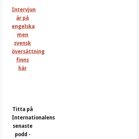
Intervjun
är på
engelska
men
svensk
översättning
finns
här
Titta på
Internationalens
senaste
podd -