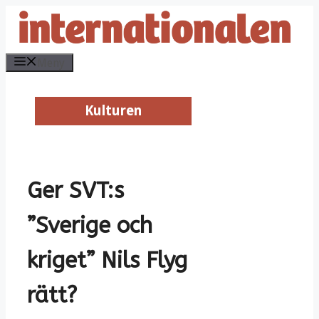
Hoppa
till
innehåll
Meny
Kulturen
Kulturen
Ger SVT:s
”Sverige och
kriget” Nils Flyg
rätt?