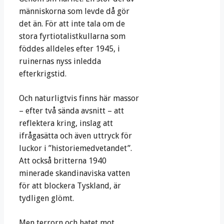
människorna som levde då gör
det än. För att inte tala om de
stora fyrtiotalistkullarna som
föddes alldeles efter 1945, i
ruinernas nyss inledda
efterkrigstid.
Och naturligtvis finns här massor
– efter två sända avsnitt – att
reflektera kring, inslag att
ifrågasätta och även uttryck för
luckor i ”historiemedvetandet”.
Att också britterna 1940
minerade skandinaviska vatten
för att blockera Tyskland, är
tydligen glömt.
Men terrorn och hatet mot