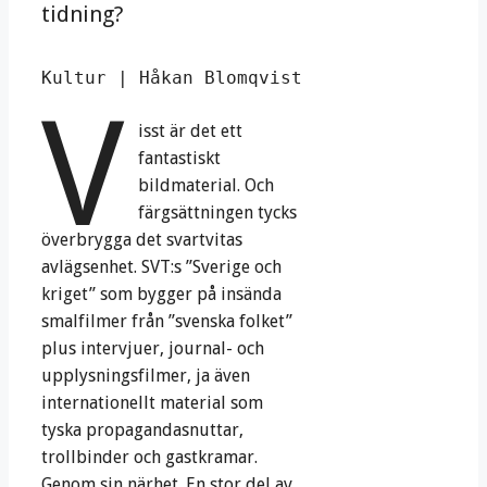
tidning?
Kultur | Håkan Blomqvist
V
isst är det ett
fantastiskt
bildmaterial. Och
färgsättningen tycks
överbrygga det svartvitas
avlägsenhet. SVT:s ”Sverige och
kriget” som bygger på insända
smalfilmer från ”svenska folket”
plus intervjuer, journal- och
upplysningsfilmer, ja även
internationellt material som
tyska propagandasnuttar,
trollbinder och gastkramar.
Genom sin närhet. En stor del av