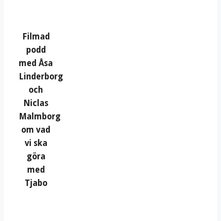
Filmad
podd
med Åsa
Linderborg
och
Niclas
Malmborg
om vad
vi ska
göra
med
Tjabo