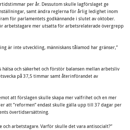
rtidstimmar per år. Dessutom skulle lagförslaget ge
anställningar, samt ändra reglerna för årlig ledighet inom
 fram för parlamentets godkännande i slutet av oktober.
r arbetstagare mer utsatta för arbetsrelaterade övergrepp
ing är inte utveckling, människans tålamod har gränser,”
 hälsa och säkerhet och förstör balansen mellan arbetsliv
tsvecka på 37,5 timmar samt återinförandet av
mot att förslagen skulle skapa mer valfrihet och en mer
r att ”reformen” endast skulle gälla upp till 37 dagar per
ents övertidsersättning.
e och arbetstagare. Varför skulle det vara antisocialt?”