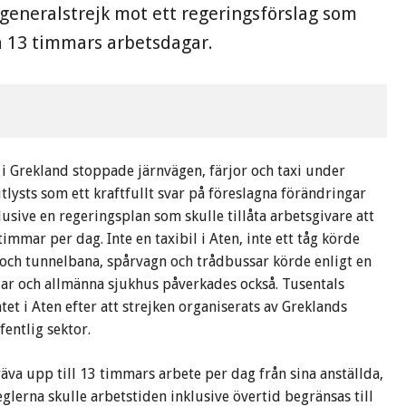
generalstrejk mot ett regeringsförslag som
va 13 timmars arbetsdagar.
i Grekland stoppade järnvägen, färjor och taxi under
lysts som ett kraftfullt svar på föreslagna förändringar
klusive en regeringsplan som skulle tillåta arbetsgivare att
immar per dag. Inte en taxibil i Aten, inte ett tåg körde
och tunnelbana, spårvagn och trådbussar körde enligt en
lar och allmänna sjukhus påverkades också. Tusentals
 i Aten efter att strejken organiserats av Greklands
entlig sektor.
kräva upp till 13 timmars arbete per dag från sina anställda,
glerna skulle arbetstiden inklusive övertid begränsas till