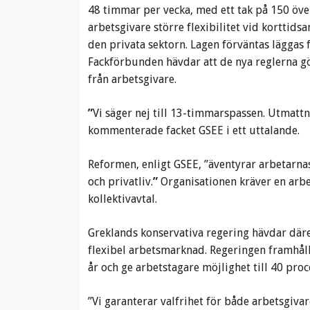
48 timmar per vecka, med ett tak på 150 öve
arbetsgivare större flexibilitet vid korttids
den privata sektorn. Lagen förväntas läggas
Fackförbunden hävdar att de nya reglerna gö
från arbetsgivare.
”
Vi säger nej till 13-timmarspassen. Utmattn
kommenterade facket GSEE i ett uttalande.
Reformen, enligt GSEE, ”äventyrar arbetarnas
och privatliv.
”
Organisationen kräver en arbe
kollektivavtal.
Greklands konservativa regering hävdar däre
flexibel arbetsmarknad. Regeringen framhålle
år och ge arbetstagare möjlighet till 40 proc
”Vi garanterar valfrihet för både arbetsgivar