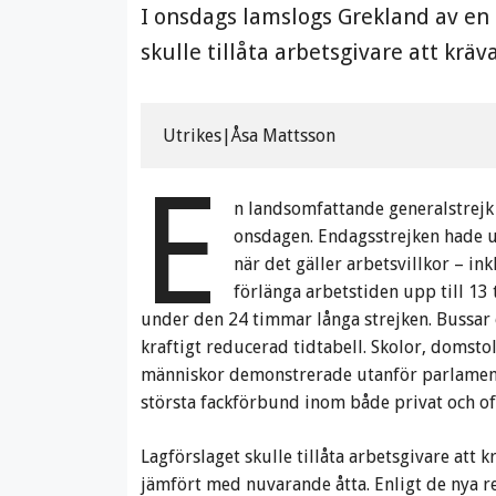
I onsdags lamslogs Grekland av en 
skulle tillåta arbetsgivare att krä
Utrikes|Åsa Mattsson
E
n landsomfattande generalstrejk 
onsdagen. Endagsstrejken hade ut
när det gäller arbetsvillkor – in
förlänga arbetstiden upp till 13 t
under den 24 timmar långa strejken. Bussar 
kraftigt reducerad tidtabell. Skolor, domsto
människor demonstrerade utanför parlamentet
största fackförbund inom både privat och off
Lagförslaget skulle tillåta arbetsgivare att 
jämfört med nuvarande åtta. Enligt de nya re