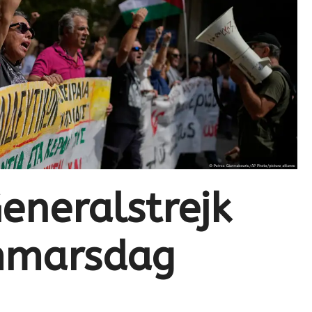
eneralstrejk
mmarsdag