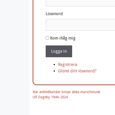
Lösenord
A
Kom ihåg mig
l
t
Logga in
e
r
Registrera
n
Glömt ditt lösenord?
a
t
i
När antimilitarister börjar älska marschmusik
v
Ulf Dageby 1944–2024
e
: