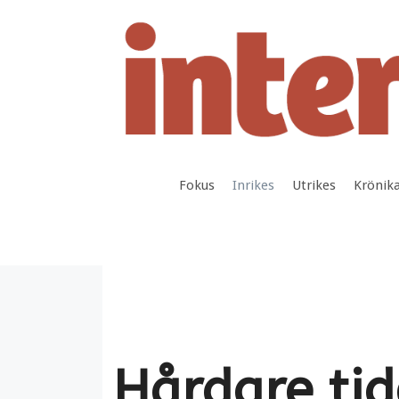
Hoppa
till
innehåll
Fokus
Inrikes
Utrikes
Krönik
Hårdare tid