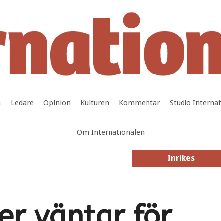
a
Ledare
Opinion
Kulturen
Kommentar
Studio Interna
Om Internationalen
Inrikes
Inrikes
er väntar för