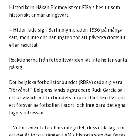
Historikern Håkan Blomqvist ser FIFA:s beslut som
historiskt anmärkningsvärt.
– Hitler lade sig i Berlinolympiaden 1936 på många
sätt, men inte ens han ingrep för att påverka domslut
eller resultat.
Reaktionerna från fotbollsvärlden lät inte heller vänta
på sig.
Det belgiska fotbollsförbundet (RBFA) sade sig vara
”förvånat”. Belgiens landslagstränare Rudi Garcia sa i
ett uttalande att förbundets upprördhet handlar om
ett försvar av fotbollen i stort, och inte bara det egna
lagets intressen.
– Vi försvarar fotbollens integritet, dess etik. Jag tror
att det är första gången i VM:s historia som det fattas