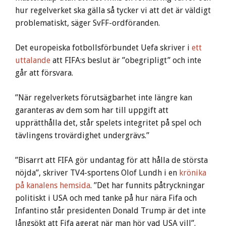
hur regelverket ska gälla så tycker vi att det är väldigt
problematiskt, säger SvFF-ordföranden.
Det europeiska fotbollsförbundet Uefa skriver i
ett
uttalande
att FIFA:s beslut är ”obegripligt” och inte
går att försvara.
”När regelverkets förutsägbarhet inte längre kan
garanteras av dem som har till uppgift att
upprätthålla det, står spelets integritet på spel och
tävlingens trovärdighet undergrävs.”
”Bisarrt att FIFA gör undantag för att hålla de största
nöjda”, skriver TV4-sportens Olof Lundh i en
krönika
på kanalens hemsida
. ”Det har funnits påtryckningar
politiskt i USA och med tanke på hur nära Fifa och
Infantino står presidenten Donald Trump är det inte
långsökt att Fifa agerat när man hör vad USA vill”.