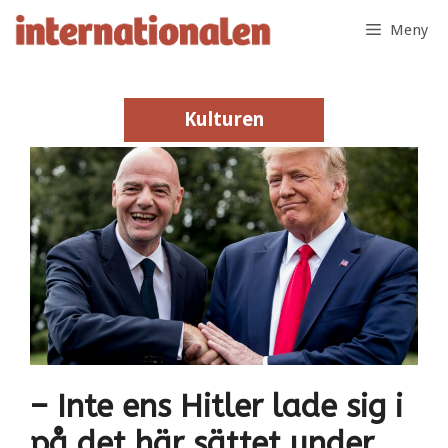
Hoppa
Meny
till
innehåll
Kulturen
Kulturen
– Inte ens Hitler lade sig i
på det här sättet under