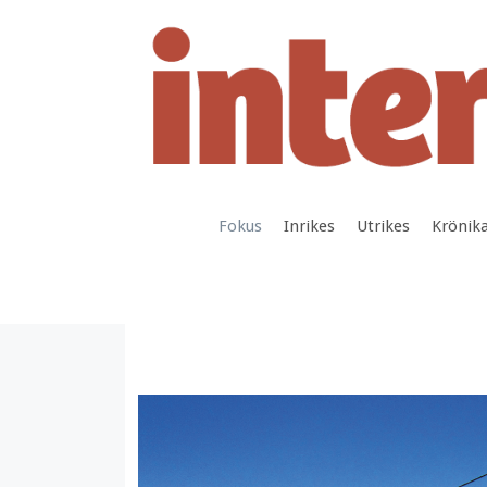
Hoppa
till
innehåll
Fokus
Inrikes
Utrikes
Krönik