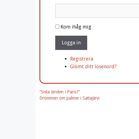
A
Kom ihåg mig
l
t
Logga in
e
r
Registrera
n
Glömt ditt lösenord?
a
t
i
”Sista striden i Paris?”
v
Drömmen om palmer i Sattajärvi
e
: