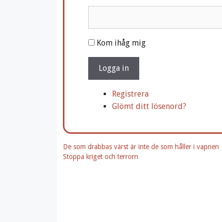
A
Kom ihåg mig
l
t
Logga in
e
r
Registrera
n
Glömt ditt lösenord?
a
t
i
De som drabbas värst är inte de som håller i vapnen
v
Stoppa kriget och terrorn
e
: