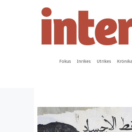
Hoppa
till
innehåll
Fokus
Inrikes
Utrikes
Krönik