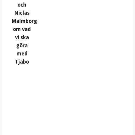
och
Niclas
Malmborg
om vad
vi ska
göra
med
Tjabo