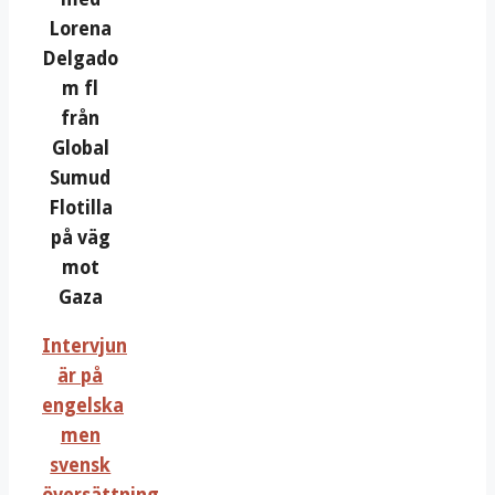
Lorena
Delgado
m fl
från
Global
Sumud
Flotilla
på väg
mot
Gaza
Intervjun
är på
engelska
men
svensk