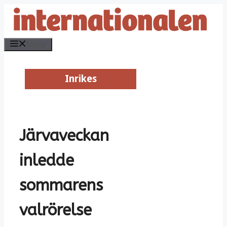
Hoppa
till
innehåll
Meny
Inrikes
Inrikes
Järvaveckan
inledde
sommarens
valrörelse