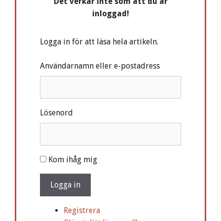
Det verkar inte som att du är
inloggad!
Logga in för att läsa hela artikeln.
Användarnamn eller e-postadress
Lösenord
A
Kom ihåg mig
l
t
Logga in
e
r
Registrera