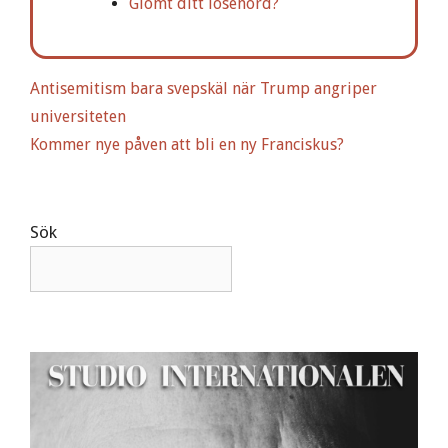
n
Glömt ditt lösenord?
a
t
i
Antisemitism bara svepskäl när Trump angriper
v
universiteten
e
Kommer nye påven att bli en ny Franciskus?
:
Sök