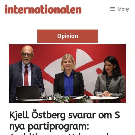
Hoppa
Meny
till
innehåll
Opinion
Opinion
Kjell Östberg svarar om S
nya partiprogram: