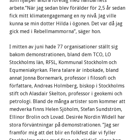
som hjälper andra företag med hållbarhets
arbete.”När jag sedan blev förälder för 2,5 år sedan
fick mitt klimatengagemang en ny nivå. Jag ville
kunna se min dotter Hilda i ögonen. Det var då jag
gick med i Rebellmammorna”, säger hon.
I mitten av juni hade 77 organisationer ställt sig
bakom demonstrationen, bland dem TCO, LO
Stockholms län, RFSL, Kommunal Stockholm och
Equmeniakyrkan. Flera talare är inbokade, bland
annat Jonna Bornemark, professor i filosofi och
författare, Andreas Holmberg, biskop i Stockholms
stift och Alasdair Skelton, professor i geokemi och
petrologi. Bland de många artister som kommer att
medverka finns Helen Sjöholm, Stefan Sundström,
Ellinor Brolin och Lovad. Desirée Nordin Widell har
stora förväntningar på demonstrationen. ”Jag ser
framför mig att det blir en folkfest där vi fyller