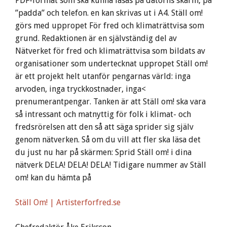
PDF-format som ska kunna läsas på datorns skärm, på
”padda” och telefon. en kan skrivas ut i A4. Ställ om!
görs med uppropet För fred och klimaträttvisa som
grund. Redaktionen är en självständig del av
Nätverket för fred och klimaträttvisa som bildats av
organisationer som undertecknat uppropet Ställ om!
är ett projekt helt utanför pengarnas värld: inga
arvoden, inga tryckkostnader, inga<
prenumerantpengar. Tanken är att Ställ om! ska vara
så intressant och matnyttig för folk i klimat- och
fredsrörelsen att den så att säga sprider sig själv
genom nätverken. Så om du vill att fler ska läsa det
du just nu har på skärmen: Sprid Ställ om! i dina
nätverk DELA! DELA! DELA! Tidigare nummer av Ställ
om! kan du hämta på
Ställ Om! | Artisterforfred.se