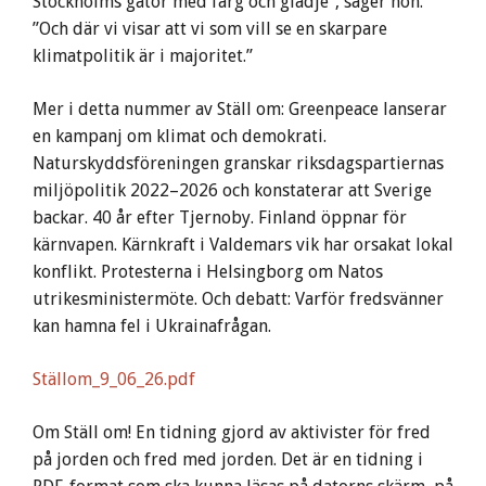
Stockholms gator med färg och glädje”, säger hon.
”Och där vi visar att vi som vill se en skarpare
klimatpolitik är i majoritet.”
Mer i detta nummer av Ställ om: Greenpeace lanserar
en kampanj om klimat och demokrati.
Naturskyddsföreningen granskar riksdagspartiernas
miljöpolitik 2022–2026 och konstaterar att Sverige
backar. 40 år efter Tjernoby. Finland öppnar för
kärnvapen. Kärnkraft i Valdemars vik har orsakat lokal
konflikt. Protesterna i Helsingborg om Natos
utrikesministermöte. Och debatt: Varför fredsvänner
kan hamna fel i Ukrainafrågan.
Ställom_9_06_26.pdf
Om Ställ om! En tidning gjord av aktivister för fred
på jorden och fred med jorden. Det är en tidning i