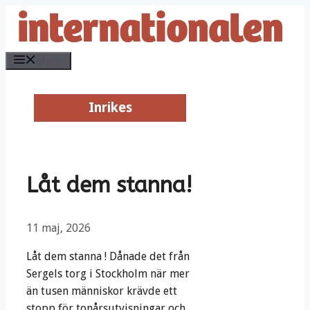
Hoppa
till
innehåll
Meny
Inrikes
Inrikes
Låt dem stanna!
11 maj, 2026
Låt dem stanna ! Dånade det från
Sergels torg i Stockholm när mer
än tusen människor krävde ett
stopp för tonårsutvisningar och