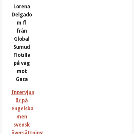
Lorena
Delgado
m fl
från
Global
Sumud
Flotilla
på väg
mot
Gaza
Intervjun
är på
engelska
men
svensk
översättning