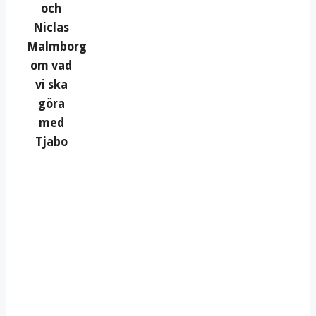
och
Niclas
Malmborg
om vad
vi ska
göra
med
Tjabo