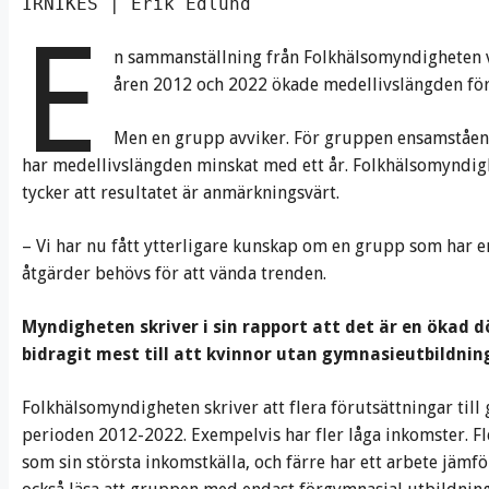
IRNIKES | Erik Edlund
E
n sammanställning från Folkhälsomyndigheten vis
åren 2012 och 2022 ökade medellivslängden för
Men en grupp avviker. För gruppen ensamståen
har medellivslängden minskat med ett år. Folkhälsomyndig
tycker att resultatet är anmärkningsvärt.
– Vi har nu fått ytterligare kunskap om en grupp som har en 
åtgärder behövs för att vända trenden.
Myndigheten skriver i sin rapport att det är en ökad dö
bidragit mest till att kvinnor utan gymnasieutbildnin
Folkhälsomyndigheten skriver att flera förutsättningar till
perioden 2012-2022. Exempelvis har fler låga inkomster. Fl
som sin största inkomstkälla, och färre har ett arbete jämf