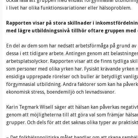
också läsa att gruppen med endast förgymnasial utbildning
i livet har olika funktionsvariationer eller hälsoproblem.
Rapporten visar på stora skillnader i inkomstfördelni
med lägre utbildningsnivå tillhör oftare gruppen med
En del av dem som har nedsatt arbetsförmåga på grund av 
dessa i ett tidigare arbete. Antingen genom att belastningen
arbetsplatsolyckor. Rapporten visar att de finns tydliga sk
som personer med olika yrken har. Fysiskt krävande yrken m
ensidiga upprepade rörelser och buller är betydligt vanlig
förgymnasial utbildning. Andra faktorer som kan ha påver
ekonomisk stress, boendemiljö och levnadsvanor.
Karin Tegmark Wisell säger att hälsan kan påverkas negativt
genom att möjligheterna till att göra val som främjar hälsa
grupper. Och dels för att det saknas olika typer av praktiskt
– Det folkhälsopolitiska målet handlar om att skapa samhäl