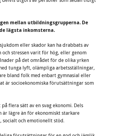
 delvis utgörs av personer som sedan tidigt
ngen mellan utbildningsgrupperna. De
 de lägsta inkomsterna.
sjukdom eller skador kan ha drabbats av
 och stressen varit för hög, eller genom
illnader på det området för de olika yrken
ed tunga lyft, olämpliga arbetsställningar,
are bland folk med enbart gymnasial eller
kat är socioekonomiska förutsättningar som
 på flera sätt av en svag ekonomi. Dels
n är lägre än för ekonomiskt starkare
, socialt och emotionellt stöd.
leliga förutsättningar för en god och jämlik