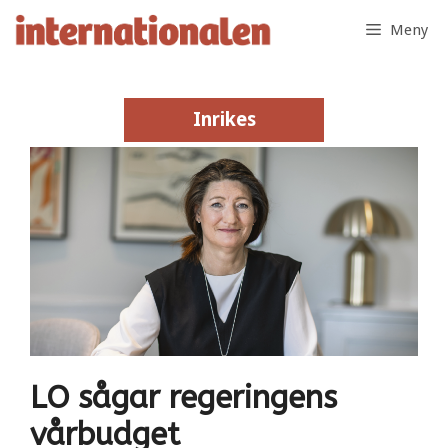
Hoppa
Meny
till
innehåll
Inrikes
Inrikes
LO sågar regeringens
vårbudget