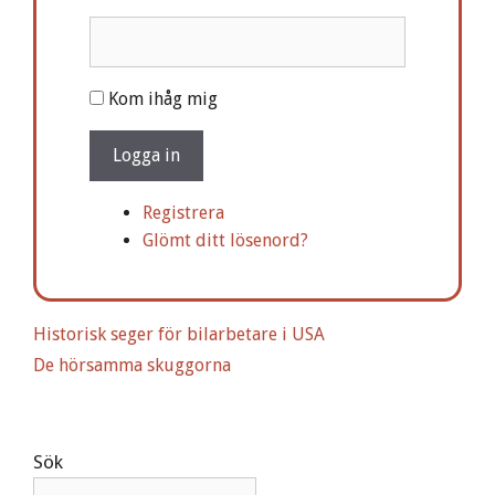
A
Kom ihåg mig
l
t
Logga in
e
r
Registrera
n
Glömt ditt lösenord?
a
t
i
Historisk seger för bilarbetare i USA
v
De hörsamma skuggorna
e
:
Sök