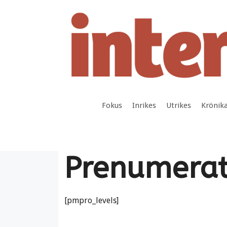
Hoppa
till
innehåll
Fokus
Inrikes
Utrikes
Krönik
Prenumerat
[pmpro_levels]