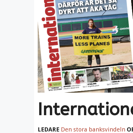
Internatio
LEDARE
Den stora banksvindeln
O