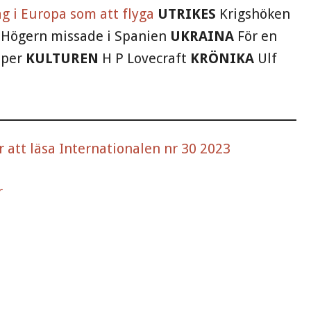
åg i Europa som att flyga
UTRIKES
Krigshöken
Högern missade i Spanien
UKRAINA
För en
iper
KULTUREN
H P Lovecraft
KRÖNIKA
Ulf
r att läsa Internationalen nr 30 2023
r