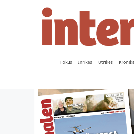
Hoppa
till
innehåll
Fokus
Inrikes
Utrikes
Krönik