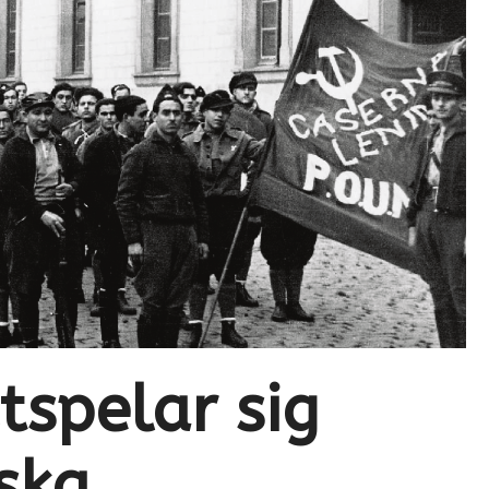
spelar sig
ska