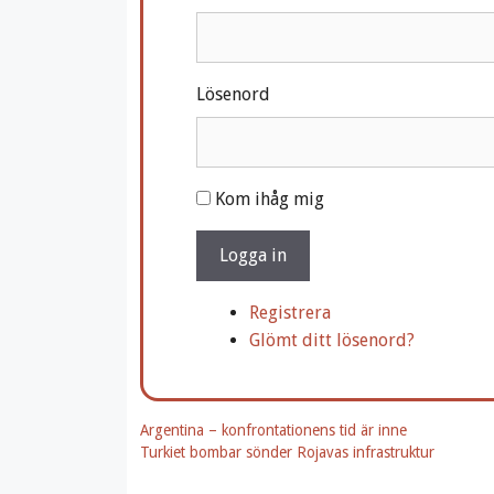
Lösenord
A
Kom ihåg mig
l
t
Logga in
e
r
Registrera
n
Glömt ditt lösenord?
a
t
i
Argentina – konfrontationens tid är inne
v
Turkiet bombar sönder Rojavas infrastruktur
e