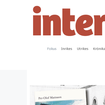
Hoppa
till
innehåll
Fokus
Inrikes
Utrikes
Krönik