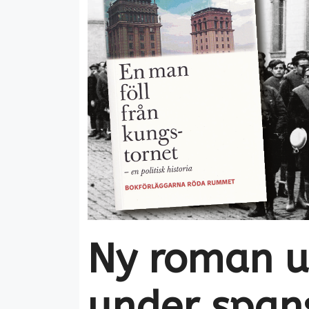
Ny roman ut
under span