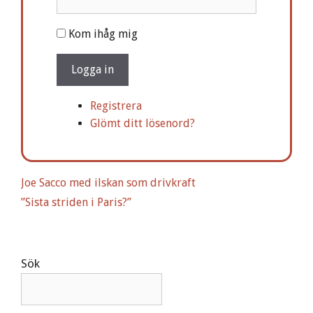
A
Kom ihåg mig
l
t
Logga in
e
r
Registrera
n
Glömt ditt lösenord?
a
t
i
Joe Sacco med ilskan som drivkraft
v
”Sista striden i Paris?”
e
:
Sök