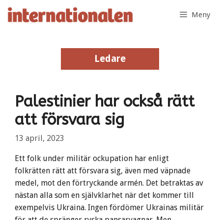
Hoppa
Meny
till
innehåll
Ledare
Ledare
Palestinier har också rätt
att försvara sig
13 april, 2023
Ett folk under militär ockupation har enligt
folkrätten rätt att försvara sig, även med väpnade
medel, mot den förtryckande armén. Det betraktas av
nästan alla som en självklarhet när det kommer till
exempelvis Ukraina. Ingen fördömer Ukrainas militär
för att de spränger ryska pansarvagnar. Men