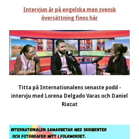
Intervjun är på engelska men svensk
översättning finns här
Titta på Internationalens senaste podd -
intervju med Lorena Delgado Varas och Daniel
Riazat