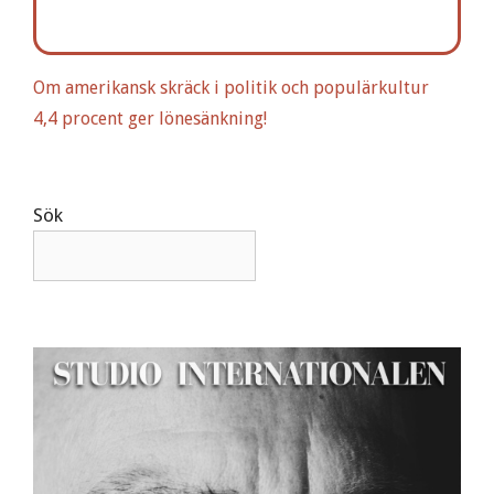
a
t
i
Om amerikansk skräck i politik och populärkultur
v
4,4 procent ger lönesänkning!
e
:
Sök