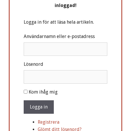
inloggad!
Logga in för att läsa hela artikeln.
Användarnamn eller e-postadress
Lösenord
A
Kom ihåg mig
l
t
Logga in
e
r
Registrera
n
Glömt ditt lösenord?