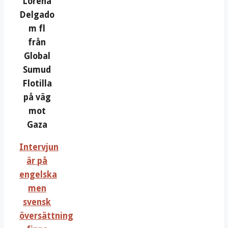
Lorena
Delgado
m fl
från
Global
Sumud
Flotilla
på väg
mot
Gaza
Intervjun
är på
engelska
men
svensk
översättning