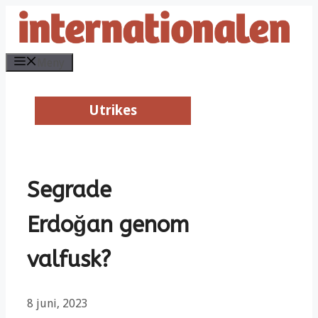
Hoppa
till
innehåll
Meny
Utrikes
Utrikes
Segrade
Erdoğan genom
valfusk?
8 juni, 2023