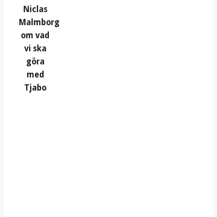
Niclas
Malmborg
om vad
vi ska
göra
med
Tjabo