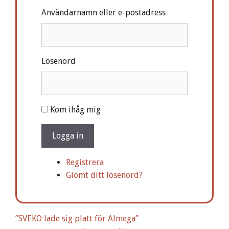
Användarnamn eller e-postadress
Lösenord
A
Kom ihåg mig
l
t
Logga in
e
r
Registrera
n
Glömt ditt lösenord?
a
t
i
”SVEKO lade sig platt för Almega”
v