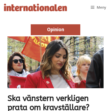
Hoppa
Meny
till
innehåll
Opinion
Opinion
Ska vänstern verkligen
prata om kravställare?