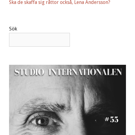
Ska de skaffa sig råttor också, Lena Andersson?
e
:
Sök