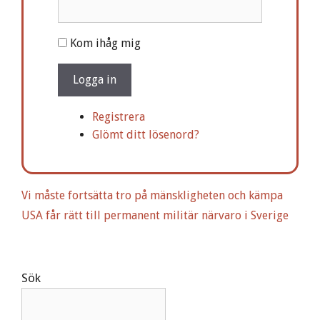
A
Kom ihåg mig
l
t
Logga in
e
r
Registrera
n
Glömt ditt lösenord?
a
t
i
Vi måste fortsätta tro på mänskligheten och kämpa
v
USA får rätt till permanent militär närvaro i Sverige
e
:
Sök