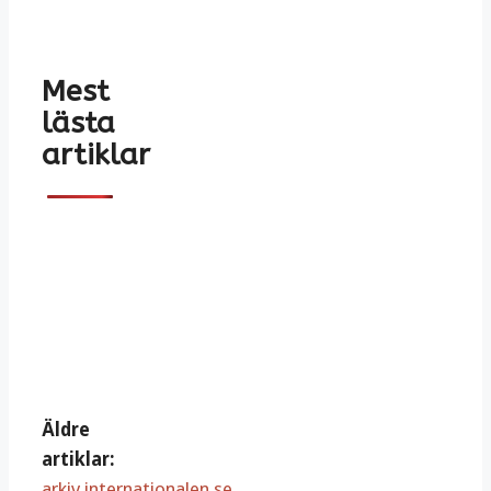
Mest
lästa
artiklar
Äldre
artiklar:
arkiv.internationalen.se