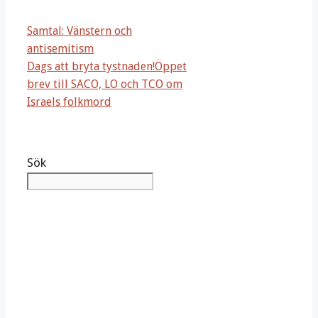
Samtal: Vänstern och
antisemitism
Dags att bryta tystnaden!Öppet
brev till SACO, LO och TCO om
Israels folkmord
Sök