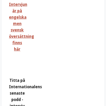
Intervjun
är på
engelska
men
svensk
översättning
finns
här
Titta på
Internationalens
senaste
podd -