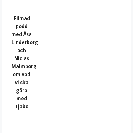
Filmad
podd
med Åsa
Linderborg
och
Niclas
Malmborg
om vad
vi ska
göra
med
Tjabo