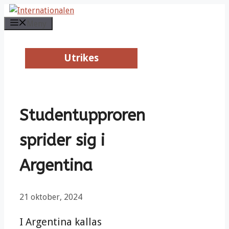
Hoppa
till
Meny
innehåll
Utrikes
Utrikes
Studentupproren
sprider sig i
Argentina
21 oktober, 2024
I Argentina kallas