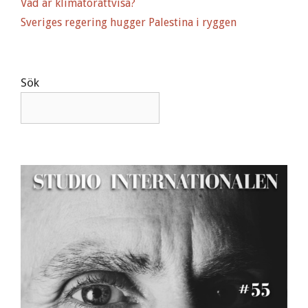
Vad är klimatorättvisa?
v
Sveriges regering hugger Palestina i ryggen
e
:
Sök