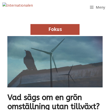
Hoppa
Meny
till
innehåll
Fokus
Fokus
Vad sägs om en grön
omställning utan tillväxt?