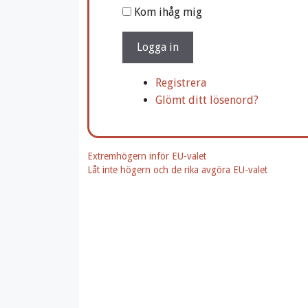
A
Kom ihåg mig
l
t
Logga in
e
r
Registrera
n
Glömt ditt lösenord?
a
t
i
Extremhögern inför EU-valet
v
Låt inte högern och de rika avgöra EU-valet
e
: