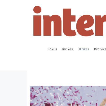
Hoppa
till
innehåll
Fokus
Inrikes
Utrikes
Krönik