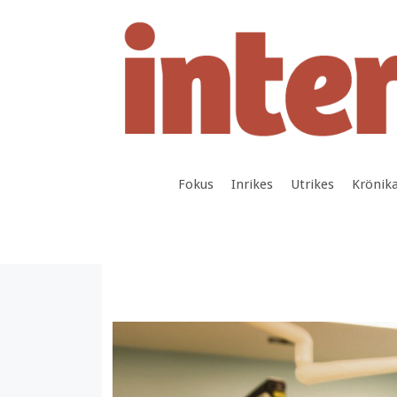
Hoppa
till
innehåll
Fokus
Inrikes
Utrikes
Krönik