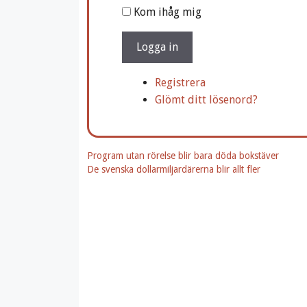
A
Kom ihåg mig
l
t
Logga in
e
r
Registrera
n
Glömt ditt lösenord?
a
t
i
Program utan rörelse blir bara döda bokstäver
v
De svenska dollarmiljardärerna blir allt fler
e
: