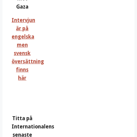
Gaza
Intervjun
är på
engelska
men
svensk
översättning
finns
här
Titta på
Internationalens
senaste