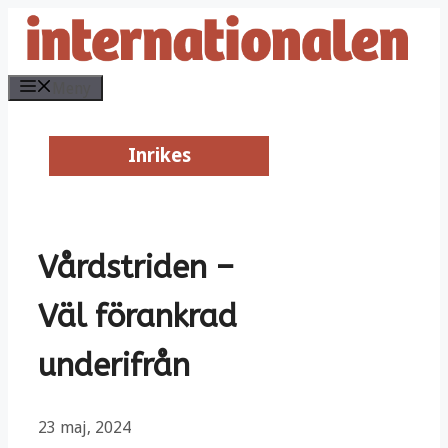
Hoppa
till
innehåll
Meny
Inrikes
Inrikes
Vårdstriden –
Väl förankrad
underifrån
23 maj, 2024