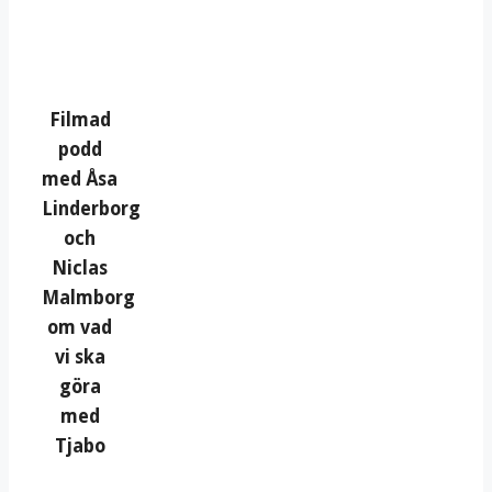
Filmad
podd
med Åsa
Linderborg
och
Niclas
Malmborg
om vad
vi ska
göra
med
Tjabo