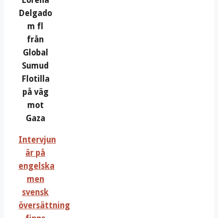
Lorena
Delgado
m fl
från
Global
Sumud
Flotilla
på väg
mot
Gaza
Intervjun
är på
engelska
men
svensk
översättning