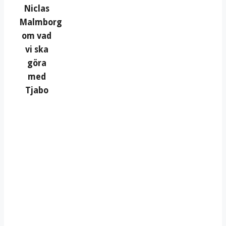
Niclas
Malmborg
om vad
vi ska
göra
med
Tjabo