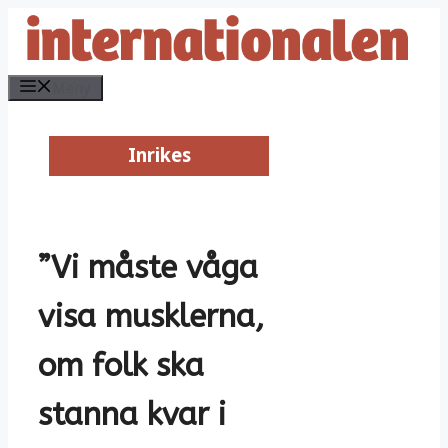
Hoppa
till
innehåll
Meny
Inrikes
Inrikes
”Vi måste våga
visa musklerna,
om folk ska
stanna kvar i