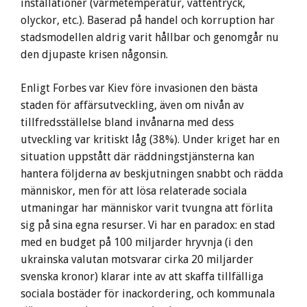
installationer (värmetemperatur, vattentryck,
olyckor, etc.). Baserad på handel och korruption har
stadsmodellen aldrig varit hållbar och genomgår nu
den djupaste krisen någonsin.
Enligt Forbes var Kiev före invasionen den bästa
staden för affärsutveckling, även om nivån av
tillfredsställelse bland invånarna med dess
utveckling var kritiskt låg (38%). Under kriget har en
situation uppstått där räddningstjänsterna kan
hantera följderna av beskjutningen snabbt och rädda
människor, men för att lösa relaterade sociala
utmaningar har människor varit tvungna att förlita
sig på sina egna resurser. Vi har en paradox: en stad
med en budget på 100 miljarder hryvnja (i den
ukrainska valutan motsvarar cirka 20 miljarder
svenska kronor) klarar inte av att skaffa tillfälliga
sociala bostäder för inackordering, och kommunala