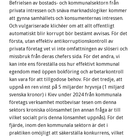
Befrielsen av bostads- och kommunalsektorn från
privata intressen och snäva marknadslogiker kommer
att gynna samhällets och konsumenternas intressen.
Och vulgariserade klichéer om att allt offentligt
automatiskt blir korrupt bör bestämt avvisas. För det
första, utan effektiv antikorruptionskontroll av
privata företag vet vi inte omfattningen av slöseri och
missbruk från deras chefers sida. För det andra, vi
kan inte ens föreställa oss hur effektivt kommunal
egendom med öppen bokföring och arbetarkontroll
kan vara för att tillgodose behov. För det tredje, att
uppnå en ren vinst på 5 miljarder hryvnja (1 miljard
svenska kronor) i Kiev under 2024 från kommunala
företags verksamhet motbevisar tesen om denna
sektors kroniska olönsamhet (en annan fråga är till
vilket socialt pris denna lönsamhet uppnås). För det
fjärde, inom den kommunala sektorn är det i
praktiken omöjligt att säkerställa konkurrens, vilket