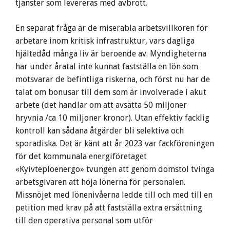
tjänster som levereras med avbrott.
En separat fråga är de miserabla arbetsvillkoren för
arbetare inom kritisk infrastruktur, vars dagliga
hjältedåd många liv är beroende av. Myndigheterna
har under åratal inte kunnat fastställa en lön som
motsvarar de befintliga riskerna, och först nu har de
talat om bonusar till dem som är involverade i akut
arbete (det handlar om att avsätta 50 miljoner
hryvnia /ca 10 miljoner kronor). Utan effektiv facklig
kontroll kan sådana åtgärder bli selektiva och
sporadiska. Det är känt att år 2023 var fackföreningen
för det kommunala energiföretaget
«Kyivteploenergo» tvungen att genom domstol tvinga
arbetsgivaren att höja lönerna för personalen.
Missnöjet med lönenivåerna ledde till och med till en
petition med krav på att fastställa extra ersättning
till den operativa personal som utför