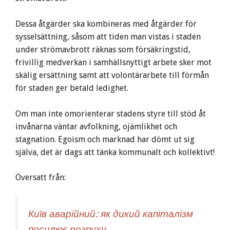
Dessa åtgärder ska kombineras med åtgärder för
sysselsättning, såsom att tiden man vistas i staden
under strömavbrott räknas som försäkringstid,
frivillig medverkan i samhällsnyttigt arbete sker mot
skälig ersättning samt att volontärarbete till förmån
för staden ger betald ledighet.
Om man inte omorienterar stadens styre till stöd åt
invånarna väntar avfolkning, ojämlikhet och
stagnation. Egoism och marknad har dömt ut sig
själva, det är dags att tänka kommunalt och kollektivt!
Översatt från:
Київ аварійний: як дикий капіталізм
посилює розруху