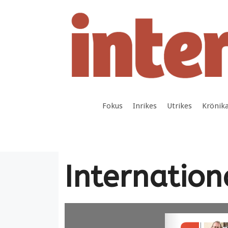
Hoppa
till
innehåll
Fokus
Inrikes
Utrikes
Krönik
Internatio