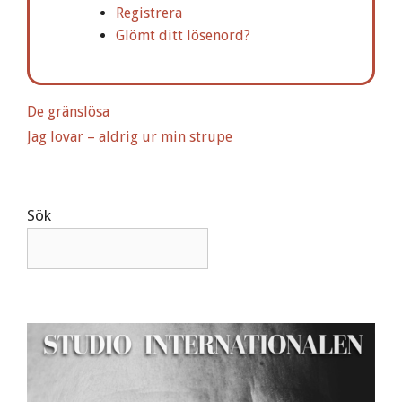
r
Registrera
n
Glömt ditt lösenord?
a
t
i
De gränslösa
v
Jag lovar – aldrig ur min strupe
e
:
Sök