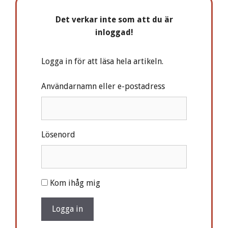
Det verkar inte som att du är
inloggad!
Logga in för att läsa hela artikeln.
Användarnamn eller e-postadress
Lösenord
A
Kom ihåg mig
l
t
Logga in
e