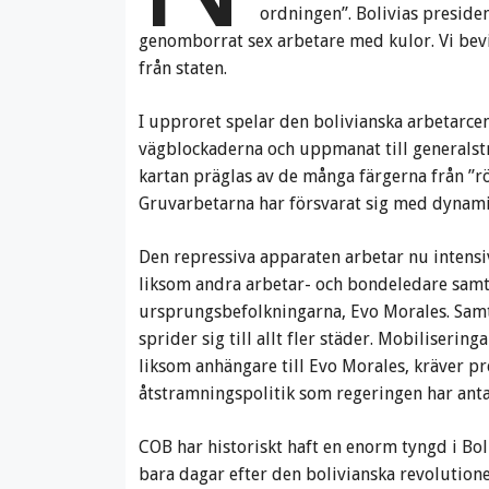
ordningen”. Bolivias presiden
genomborrat sex arbetare med kulor. Vi bev
från staten.
I upproret spelar den bolivianska arbetarce
vägblockaderna och uppmanat till generalst
kartan präglas av de många färgerna från ”rö
Gruvarbetarna har försvarat sig med dynami
Den repressiva apparaten arbetar nu intensiv
liksom andra arbetar- och bondeledare samt 
ursprungsbefolkningarna, Evo Morales. Samt
sprider sig till allt fler städer. Mobiliser
liksom anhängare till Evo Morales, kräver p
åtstramningspolitik som regeringen har anta
COB har historiskt haft en enorm tyngd i Bol
bara dagar efter den bolivianska revolutione