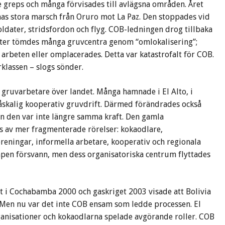
e greps och många förvisades till avlägsna områden. Året
as stora marsch från Oruro mot La Paz. Den stoppades vid
ldater, stridsfordon och flyg. COB-ledningen drog tillbaka
fter tömdes många gruvcentra genom “omlokalisering”;
arbeten eller omplacerades. Detta var katastrofalt för COB.
rklassen – slogs sönder.
 gruvarbetare över landet. Många hamnade i El Alto, i
måskalig kooperativ gruvdrift. Därmed förändrades också
en den var inte längre samma kraft. Den gamla
es av mer fragmenterade rörelser: kokaodlare,
eningar, informella arbetare, kooperativ och regionala
mpen försvann, men dess organisatoriska centrum flyttades
et i Cochabamba 2000 och gaskriget 2003 visade att Bolivia
 Men nu var det inte COB ensam som ledde processen. El
ganisationer och kokaodlarna spelade avgörande roller. COB