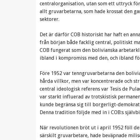
centralorganisation, utan som ett uttryck fö
allt gruvarbetarna, som hade krossat den ga
sektorer.
Det är därför COB historiskt har haft en ann
från början både facklig central, politiskt m
COB fungerat som den bolivianska arbetarkla
ibland i kompromiss med den, och ibland för
Före 1952 var tenngruvarbetarna den bolivi
hårda villkor, men var koncentrerade och stra
central ideologisk referens var Tesis de Pul
var starkt influerad av trotskistisk permanen
kunde begränsa sig till borgerligt-demokrat
Denna tradition följde med in i COB:s självbi
När revolutionen bröt ut i april 1952 föll 
särskilt gruvarbetare, hade beväpnade milise