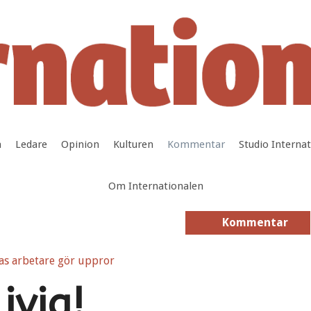
a
Ledare
Opinion
Kulturen
Kommentar
Studio Interna
Om Internationalen
Kommentar
Kommentar
ivia!