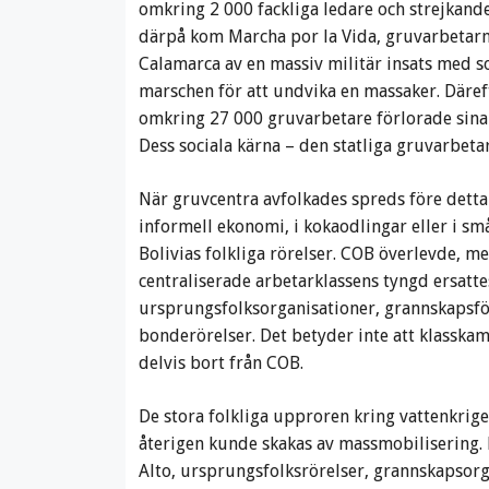
omkring 2 000 fackliga ledare och strejkand
därpå kom Marcha por la Vida, gruvarbetarn
Calamarca av en massiv militär insats med so
marschen för att undvika en massaker. Däre
omkring 27 000 gruvarbetare förlorade sina 
Dess sociala kärna – den statliga gruvarbeta
När gruvcentra avfolkades spreds före detta
informell ekonomi, i kokaodlingar eller i s
Bolivias folkliga rörelser. COB överlevde, m
centraliserade arbetarklassens tyngd ersatt
ursprungsfolksorganisationer, grannskapsför
bonderörelser. Det betyder inte att klasska
delvis bort från COB.
De stora folkliga upproren kring vattenkrig
återigen kunde skakas av massmobilisering.
Alto, ursprungsfolksrörelser, grannskapsor