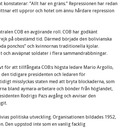
t konstaterar: ”Allt har en gräns.” Repressionen har redan
ittnar ett uppror och hotet om ännu hårdare repression
ntralen COB en avgörande roll. COB har godkänt
rejk på obestämd tid. Därmed började den bolivianska
da ponchos” och kvinnornas traditionella kjolar.
t och avväpnat soldater i flera sammandrabbningar.
t för att tillfångata COB:s högsta ledare Mario Argollo,
den tidigare presidenten och ledaren för
idigt misslyckas staten med att bryta blockaderna, som
ingarna bland aymara-arbetare och bönder från höglandet,
residenten Rodrigo Pazs avgång och avvisar den
git.
ivias politiska utveckling. Organisationen bildades 1952,
n. Den uppstod inte som en vanlig facklig