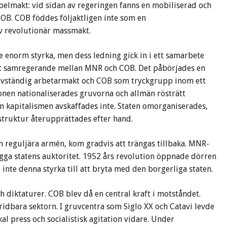
belmakt: vid sidan av regeringen fanns en mobiliserad och
B. COB föddes följaktligen inte som en
v revolutionär massmakt.
enorm styrka, men dess ledning gick in i ett samarbete
tt samregerande mellan MNR och COB. Det påbörjades en
älvständig arbetarmakt och COB som tryckgrupp inom ett
ionen nationaliserades gruvorna och allmän rösträtt
 kapitalismen avskaffades inte. Staten omorganiserades,
truktur återupprättades efter hand.
en reguljära armén, kom gradvis att trängas tillbaka. MNR-
gga statens auktoritet. 1952 års revolution öppnade dörren
inte denna styrka till att bryta med den borgerliga staten.
 diktaturer. COB blev då en central kraft i motståndet.
ridbara sektorn. I gruvcentra som Siglo XX och Catavi levde
al press och socialistisk agitation vidare. Under