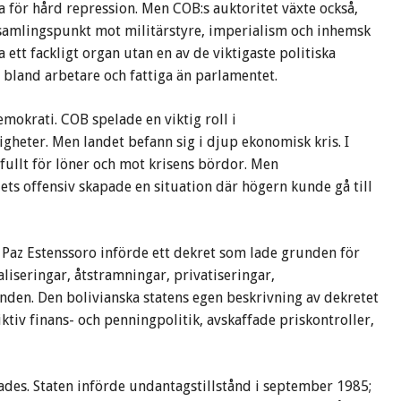
 för hård repression. Men COB:s auktoritet växte också,
samlingspunkt mot militärstyre, imperialism och inhemsk
 ett fackligt organ utan en av de viktigaste politiska
m bland arbetare och fattiga än parlamentet.
mokrati. COB spelade en viktig roll i
gheter. Men landet befann sig i djup ekonomisk kris. I
fullt för löner och mot krisens bördor. Men
lets offensiv skapade en situation där högern kunde gå till
 Paz Estenssoro införde ett dekret som lade grunden för
liseringar, åtstramningar, privatiseringar,
den. Den bolivianska statens egen beskrivning av dekretet
ktiv finans- och penningpolitik, avskaffade priskontroller,
des. Staten införde undantagstillstånd i september 1985;