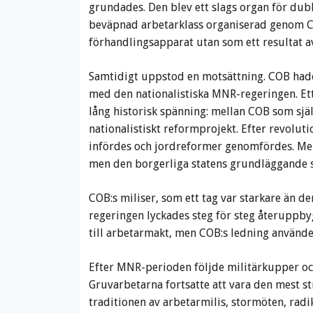
grundades. Den blev ett slags organ för dub
beväpnad arbetarklass organiserad genom CO
förhandlingsapparat utan som ett resultat a
Samtidigt uppstod en motsättning. COB hade 
med den nationalistiska MNR-regeringen. E
lång historisk spänning: mellan COB som sj
nationalistiskt reformprojekt. Efter revolut
infördes och jordreformer genomfördes. Men
men den borgerliga statens grundläggande s
COB:s miliser, som ett tag var starkare än d
regeringen lyckades steg för steg återuppby
till arbetarmakt, men COB:s ledning använde 
Efter MNR-perioden följde militärkupper och
Gruvarbetarna fortsatte att vara den mest st
traditionen av arbetarmilis, stormöten, radik