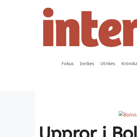
Hoppa
till
innehåll
Fokus
Inrikes
Utrikes
Krönik
Uppror i Bol