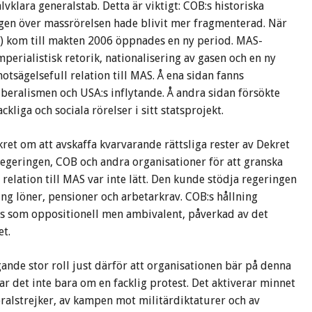
lvklara generalstab. Detta är viktigt: COB:s historiska
ngen över massrörelsen hade blivit mer fragmenterad. När
m) kom till makten 2006 öppnades en ny period. MAS-
perialistisk retorik, nationalisering av gasen och en ny
tsägelsefull relation till MAS. Å ena sidan fanns
beralismen och USA:s inflytande. Å andra sidan försökte
liga och sociala rörelser i sitt statsprojekt.
et om att avskaffa kvarvarande rättsliga rester av Dekret
egeringen, COB och andra organisationer för att granska
relation till MAS var inte lätt. Den kunde stödja regeringen
ing löner, pensioner och arbetarkrav. COB:s hållning
s som oppositionell men ambivalent, påverkad av det
t.
gande stor roll just därför att organisationen bär på denna
r det inte bara om en facklig protest. Det aktiverar minnet
ralstrejker, av kampen mot militärdiktaturer och av