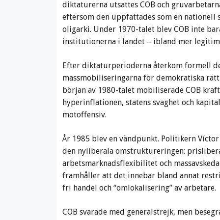
diktaturerna utsattes COB och gruvarbetarna
eftersom den uppfattades som en nationell 
oligarki. Under 1970-talet blev COB inte bara
institutionerna i landet – ibland mer legiti
Efter diktaturperioderna återkom formell de
massmobiliseringarna för demokratiska rätti
början av 1980-talet mobiliserade COB kraft
hyperinflationen, statens svaghet och kapita
motoffensiv.
År 1985 blev en vändpunkt. Politikern Víctor
den nyliberala omstruktureringen: prislibera
arbetsmarknadsflexibilitet och massavskedan
framhåller att det innebar bland annat restri
fri handel och “omlokalisering” av arbetare.
COB svarade med generalstrejk, men besegra