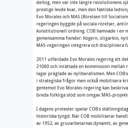
deltog, men var inte längre revolutionens sjä
prestige levde kvar, men den faktiska ledni
Evo Morales och MAS (Rörelsen till Socialis
regeringen byggde på sociala rörelser, antiim
konstitutionell ordning. COB hamnade i en mo
gemensamma fiender: högern, oligarkin, nyli
MAS-regeringen integrera och disciplinera fack
2011 utfärdade Evo Morales regering ett dekr
21060 och inrättade en kommission mellan r
lagar präglade av nyliberalismen. Men COB:s 
i strategiska frågor men också mobilisera kr
gentemot Evo Morales regering kan beskriva
breda folkliga stöd som omgav MAS-projekte
I dagens protester spelar COB:s ställningsta
historiska tyngd. När COB mobiliserar handla
av 1952, av gruvarbetarnas dynamit, av gene