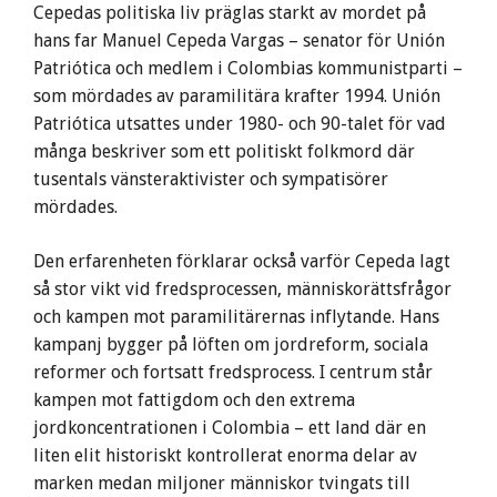
Cepedas politiska liv präglas starkt av mordet på
hans far Manuel Cepeda Vargas – senator för Unión
Patriótica och medlem i Colombias kommunistparti –
som mördades av paramilitära krafter 1994. Unión
Patriótica utsattes under 1980- och 90-talet för vad
många beskriver som ett politiskt folkmord där
tusentals vänsteraktivister och sympatisörer
mördades.
Den erfarenheten förklarar också varför Cepeda lagt
så stor vikt vid fredsprocessen, människorättsfrågor
och kampen mot paramilitärernas inflytande. Hans
kampanj bygger på löften om jordreform, sociala
reformer och fortsatt fredsprocess. I centrum står
kampen mot fattigdom och den extrema
jordkoncentrationen i Colombia – ett land där en
liten elit historiskt kontrollerat enorma delar av
marken medan miljoner människor tvingats till