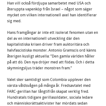
Han vill också fördjupa samarbetet med USA och
återuppta vapenköp från Israel – något som säger
mycket om vilken internationell axel han identifierar
sig med.
Hans framgångar är inte ett isolerat fenomen utan en
del av en internationell utveckling där den
kapitalistiska krisen driver fram auktoritära och
halvfascistiska monster. Antonio Gramscis ord känns
återigen kusligt aktuella: ”Den gamla världen håller
på att dö. Den nya dröjer med att födas. Och i detta
skymningsljus träder monstren fram.”
Valet sker samtidigt som Colombia upplever den
värsta våldsvågen på många år. Fredsavtalet med
FARC-gerillan har långtifrån skapat verklig fred.
Hundratals tidigare gerillasoldater, sociala ledare
och människorättsaktivister har mördats sedan