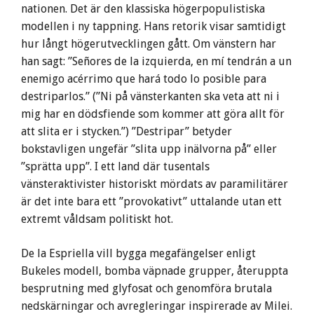
nationen. Det är den klassiska högerpopulistiska
modellen i ny tappning. Hans retorik visar samtidigt
hur långt högerutvecklingen gått. Om vänstern har
han sagt: ”Señores de la izquierda, en mí tendrán a un
enemigo acérrimo que hará todo lo posible para
destriparlos.” (”Ni på vänsterkanten ska veta att ni i
mig har en dödsfiende som kommer att göra allt för
att slita er i stycken.”) ”Destripar” betyder
bokstavligen ungefär ”slita upp inälvorna på” eller
”sprätta upp”. I ett land där tusentals
vänsteraktivister historiskt mördats av paramilitärer
är det inte bara ett ”provokativt” uttalande utan ett
extremt våldsam politiskt hot.
De la Espriella vill bygga megafängelser enligt
Bukeles modell, bomba väpnade grupper, återuppta
besprutning med glyfosat och genomföra brutala
nedskärningar och avregleringar inspirerade av Milei.