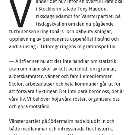
V
änder det nu? Inför en överfull kafélokal
i Stockholm talade Tony Haddou,
riksdagsledamot för Vänsterpartiet, på
tisdagskvällen om den nu pågående
turbulensen kring tonårs- och babyutvisningar,
upphävning av permanenta uppehållstillstånd och
andra inslag i Tidöregeringens migrationspolitik.
— Alltfler ser nu att det inte handlar om statistik
utan om människor av kött och blod, om grannar,
arbetskamrater, vänner och familjemedlemmar.
Skolor, arbetsplatser och hela kommuner går ut för
att försvara flyktingar. Det inte bara berör oss, det är
våra liv. Vi behöver höja våra röster, organisera oss
och göra motstånd.
Vänsterpartiet på Södermalm hade bjudit in och
både medlemmar och intresserade fick historik,