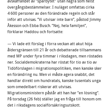
avskaffandet av ”spårbytet” utan några som helst
övergångsbestämmelser. I nuläget omfattas cirka
4 600 personer av den förändrade regeln och står
inför att utvisas. ”Vi utvisar inte barn”, påstod Jimmy
Åkesson och Ebba Busch. ”Nej, hela familjen”,
förklarar Haddou och fortsatte:
— Vi lade ett förslag i förra veckan att akut höja
åldersgränsen till 21 år och debatterade tillsammans
med MP under fyra timmar i riksdagen, men röstades
ner. Socialdemokraterna har röstat för tio av tio av
Tidöförslagen i migrationspolitiken, men kanske sker
en förändring nu. Men vi måste agera snabbt, det
handlar direkt om hundratals, kanske tusentals unga
som omedelbart riskerar att utvisas.
Migrationsministern påstår att han har ”en lösning”.
På torsdag (26 feb) ställer jag en fråga till honom om
det i riksdagens socialförsäkringsutskott.