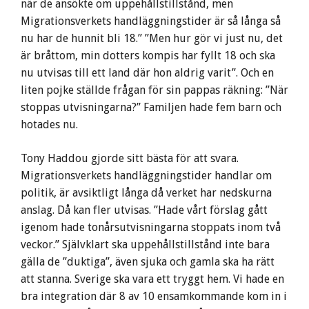
när de ansökte om uppehållstillstånd, men
Migrationsverkets handläggningstider är så långa så
nu har de hunnit bli 18.” ”Men hur gör vi just nu, det
är bråttom, min dotters kompis har fyllt 18 och ska
nu utvisas till ett land där hon aldrig varit”. Och en
liten pojke ställde frågan för sin pappas räkning: ”När
stoppas utvisningarna?” Familjen hade fem barn och
hotades nu.
Tony Haddou gjorde sitt bästa för att svara.
Migrationsverkets handläggningstider handlar om
politik, är avsiktligt långa då verket har nedskurna
anslag. Då kan fler utvisas. ”Hade vårt förslag gått
igenom hade tonårsutvisningarna stoppats inom två
veckor.” Självklart ska uppehållstillstånd inte bara
gälla de ”duktiga”, även sjuka och gamla ska ha rätt
att stanna. Sverige ska vara ett tryggt hem. Vi hade en
bra integration där 8 av 10 ensamkommande kom in i