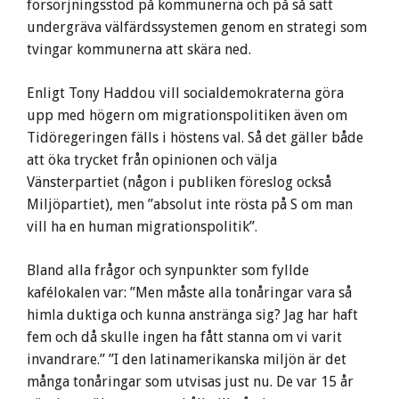
försörjningsstöd på kommunerna och på så sätt
undergräva välfärdssystemen genom en strategi som
tvingar kommunerna att skära ned.
Enligt Tony Haddou vill socialdemokraterna göra
upp med högern om migrationspolitiken även om
Tidöregeringen fälls i höstens val. Så det gäller både
att öka trycket från opinionen och välja
Vänsterpartiet (någon i publiken föreslog också
Miljöpartiet), men ”absolut inte rösta på S om man
vill ha en human migrationspolitik”.
Bland alla frågor och synpunkter som fyllde
kafélokalen var: ”Men måste alla tonåringar vara så
himla duktiga och kunna anstränga sig? Jag har haft
fem och då skulle ingen ha fått stanna om vi varit
invandrare.” ”I den latinamerikanska miljön är det
många tonåringar som utvisas just nu. De var 15 år