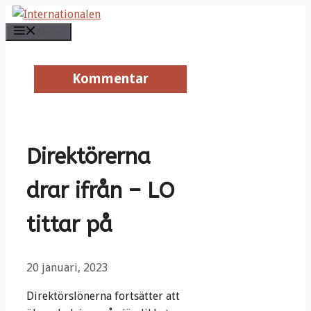
Hoppa
till
Meny
innehåll
Kommentar
Kommentar
Direktörerna
drar ifrån – LO
tittar på
20 januari, 2023
Direktörslönerna fortsätter att