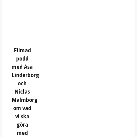
Filmad
podd
med Åsa
Linderborg
och
Niclas
Malmborg
om vad
vi ska
göra
med