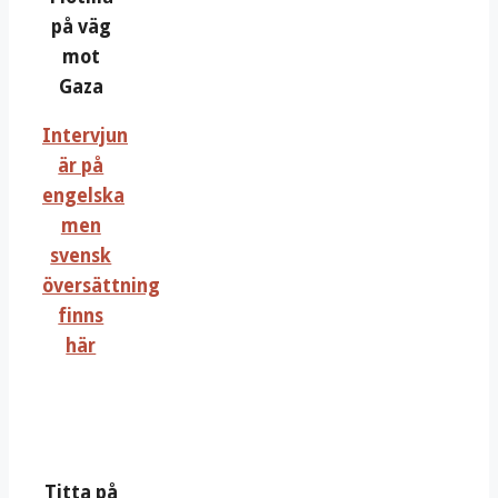
på väg
mot
Gaza
Intervjun
är på
engelska
men
svensk
översättning
finns
här
Titta på