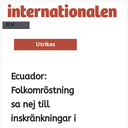
Hoppa
till
innehåll
Meny
Utrikes
Utrikes
Ecuador:
Folkomröstning
sa nej till
inskränkningar i