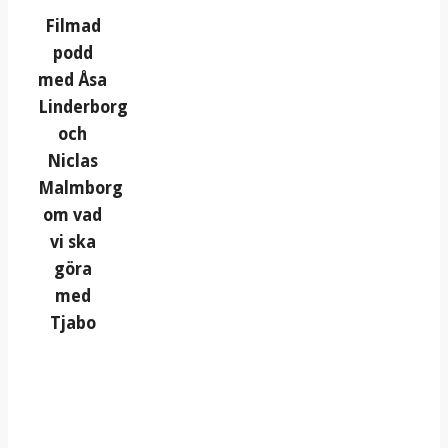
Filmad
podd
med Åsa
Linderborg
och
Niclas
Malmborg
om vad
vi ska
göra
med
Tjabo