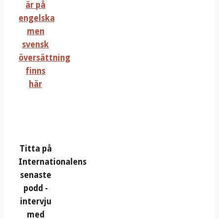
är på
engelska
men
svensk
översättning
finns
här
Titta på
Internationalens
senaste
podd -
intervju
med