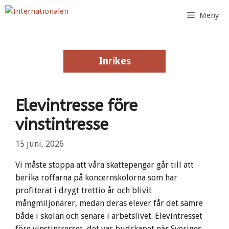
Hoppa
Meny
till
innehåll
Inrikes
Inrikes
Elevintresse före
vinstintresse
15 juni, 2026
Vi måste stoppa att våra skattepengar går till att
berika roffarna på koncernskolorna som har
profiterat i drygt trettio år och blivit
mångmiljonärer, medan deras elever får det sämre
både i skolan och senare i arbetslivet. Elevintresset
före vinstintresset, det var budskapet när Sveriges