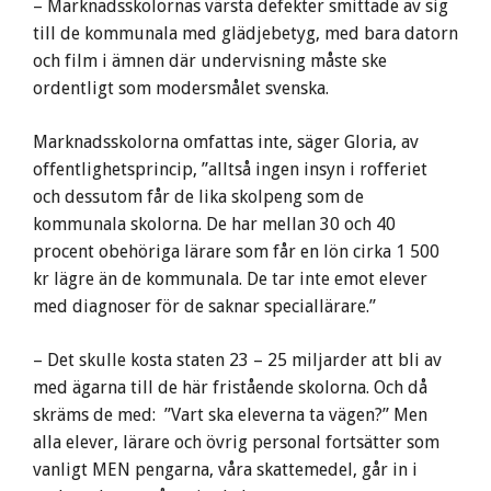
– Marknadsskolornas värsta defekter smittade av sig
till de kommunala med glädjebetyg, med bara datorn
och film i ämnen där undervisning måste ske
ordentligt som modersmålet svenska.
Marknadsskolorna omfattas inte, säger Gloria, av
offentlighetsprincip, ”alltså ingen insyn i rofferiet
och dessutom får de lika skolpeng som de
kommunala skolorna. De har mellan 30 och 40
procent obehöriga lärare som får en lön cirka 1 500
kr lägre än de kommunala. De tar inte emot elever
med diagnoser för de saknar speciallärare.”
– Det skulle kosta staten 23 – 25 miljarder att bli av
med ägarna till de här fristående skolorna. Och då
skräms de med: ”Vart ska eleverna ta vägen?” Men
alla elever, lärare och övrig personal fortsätter som
vanligt MEN pengarna, våra skattemedel, går in i