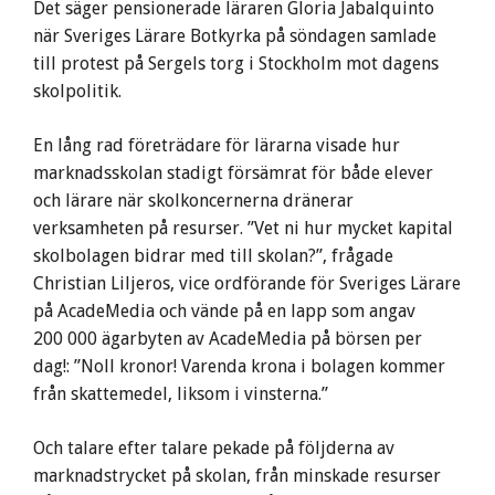
Det säger pensionerade läraren Gloria Jabalquinto
när Sveriges Lärare Botkyrka på söndagen samlade
till protest på Sergels torg i Stockholm mot dagens
skolpolitik.
En lång rad företrädare för lärarna visade hur
marknadsskolan stadigt försämrat för både elever
och lärare när skolkoncernerna dränerar
verksamheten på resurser. ”Vet ni hur mycket kapital
skolbolagen bidrar med till skolan?”, frågade
Christian Liljeros, vice ordförande för Sveriges Lärare
på AcadeMedia och vände på en lapp som angav
200 000 ägarbyten av AcadeMedia på börsen per
dag!: ”Noll kronor! Varenda krona i bolagen kommer
från skattemedel, liksom i vinsterna.”
Och talare efter talare pekade på följderna av
marknadstrycket på skolan, från minskade resurser