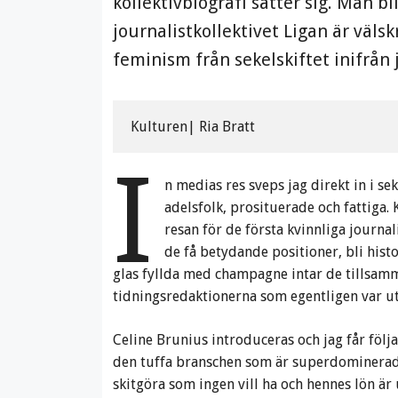
kollektivbiografi sätter sig. Man b
journalistkollektivet Ligan är väls
feminism från sekelskiftet inifrån 
Kulturen| Ria Bratt
I
n medias res sveps jag direkt in i s
adelsfolk, prosituerade och fattiga. 
resan för de första kvinnliga journa
de få betydande positioner, bli hist
glas fyllda med champagne intar de tillsamm
tidningsredaktionerna som egentligen var ut
Celine Brunius introduceras och jag får följa 
den tuffa branschen som är superdominerad 
skitgöra som ingen vill ha och hennes lön ä