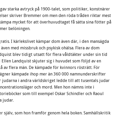
v starka avtryck på 1900-talet, som politiker, konstnärer
ndelser skriver Bremmer om men den röda tråden riktar mest
kämpa mycket för att överhuvudtaget få sätta sina fötter på
mmer belöningen.
atis. I kärlekslivet kämpar dom även där, i den mansägda
r även med missbruk och psykisk ohälsa. Flera av dom
dquist blev tidigt utsatt för flera våldtäkter under sin tid
l Ellen Landquist skjuter sig i huvudet som följd av en
tå av flera män. De kämpade för kvinnors rösträtt. För
 Wägner kämpade ihop mer än 360 000 namnunderskrifter
judarna i andra världskriget ledde till att tusentals judar
oncentrationsläger och mord. Men hon nämns inte i
torieböcker som till exempel Oskar Schindler och Raoul
a judar.
r själv, som hon framför genom hela boken. Samhällskritik