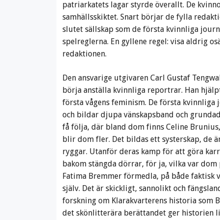
patriarkatets lagar styrde överallt. De kvinn
samhällsskiktet. Snart börjar de fylla redakt
slutet sällskap som de första kvinnliga journ
spelreglerna. En gyllene regel: visa aldrig o
redaktionen.
Den ansvarige utgivaren Carl Gustaf Tengwa
börja anställa kvinnliga reportrar. Han hjäl
första vågens feminism. De första kvinnliga
och bildar djupa vänskapsband och grundade
få följa, där bland dom finns Celine Brunius
blir dom fler. Det bildas ett systerskap, de
ryggar. Utanför deras kamp för att göra kar
bakom stängda dörrar, för ja, vilka var dom 
Fatima Bremmer förmedla, på både faktisk ve
själv. Det är skickligt, sannolikt och fängs
forskning om Klarakvarterens historia som B
det skönlitterära berättandet ger historien l