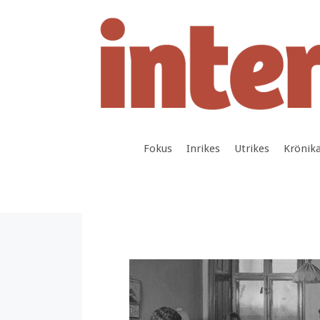
Hoppa
till
innehåll
Fokus
Inrikes
Utrikes
Krönik