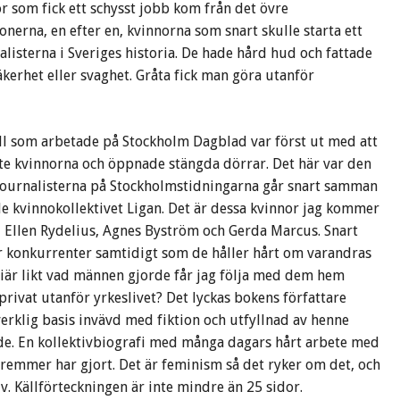
or som fick ett schysst jobb kom från det övre
ionerna, en efter en, kvinnorna som snart skulle starta ett
alisterna i Sveriges historia. De hade hård hud och fattade
säkerhet eller svaghet. Gråta fick man göra utanför
ll som arbetade på Stockholm Dagblad var först ut med att
pte kvinnorna och öppnade stängda dörrar. Det här var den
 journalisterna på Stockholmstidningarna går snart samman
 kvinnokollektivet Ligan. Det är dessa kvinnor jag kommer
, Ellen Rydelius, Agnes Byström och Gerda Marcus. Snart
 är konkurrenter samtidigt som de håller hårt om varandras
riär likt vad männen gjorde får jag följa med dem hem
privat utanför yrkeslivet? Det lyckas bokens författare
rklig basis invävd med fiktion och utfyllnad av henne
lande. En kollektivbiografi med många dagars hårt arbete med
remmer har gjort. Det är feminism så det ryker om det, och
iv. Källförteckningen är inte mindre än 25 sidor.