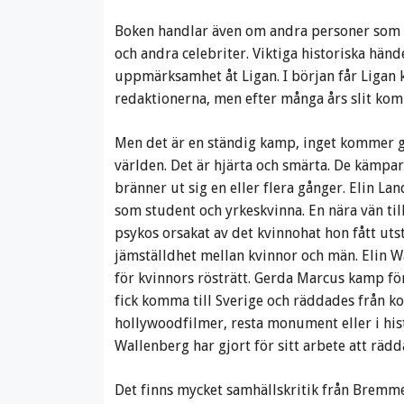
Boken handlar även om andra personer som ga
och andra celebriter. Viktiga historiska hä
uppmärksamhet åt Ligan. I början får Ligan 
redaktionerna, men efter många års slit ko
Men det är en ständig kamp, inget kommer gr
världen. Det är hjärta och smärta. De kämpa
bränner ut sig en eller flera gånger. Elin Lan
som student och yrkeskvinna. En nära vän til
psykos orsakat av det kvinnohat hon fått uts
jämställdhet mellan kvinnor och män. Elin
för kvinnors rösträtt. Gerda Marcus kamp för 
fick komma till Sverige och räddades från k
hollywoodfilmer, resta monument eller i his
Wallenberg har gjort för sitt arbete att rädd
Det finns mycket samhällskritik från Bremme