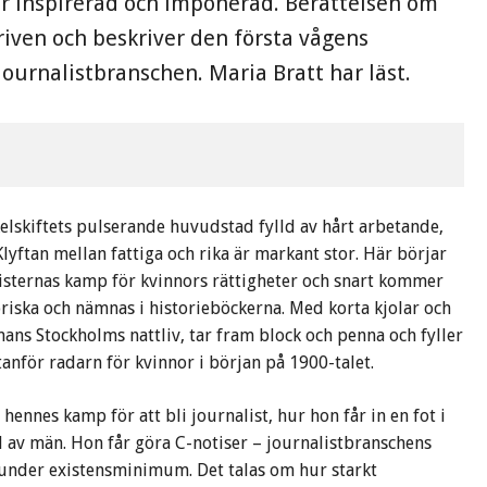
lir inspirerad och imponerad. Berättelsen om
kriven och beskriver den första vågens
journalistbranschen. Maria Bratt har läst.
ekelskiftets pulserande huvudstad fylld av hårt arbetande,
Klyftan mellan fattiga och rika är markant stor. Här börjar
listernas kamp för kvinnors rättigheter och snart kommer
oriska och nämnas i historieböckerna. Med korta kjolar och
ans Stockholms nattliv, tar fram block och penna och fyller
anför radarn för kvinnor i början på 1900-talet.
hennes kamp för att bli journalist, hur hon får in en fot i
av män. Hon får göra C-notiser – journalistbranschens
r under existensminimum. Det talas om hur starkt