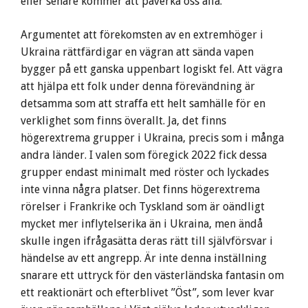
eller senare kommer att påverka oss alla.
Argumentet att förekomsten av en extremhöger i
Ukraina rättfärdigar en vägran att sända vapen
bygger på ett ganska uppenbart logiskt fel. Att vägra
att hjälpa ett folk under denna förevändning är
detsamma som att straffa ett helt samhälle för en
verklighet som finns överallt. Ja, det finns
högerextrema grupper i Ukraina, precis som i många
andra länder. I valen som föregick 2022 fick dessa
grupper endast minimalt med röster och lyckades
inte vinna några platser. Det finns högerextrema
rörelser i Frankrike och Tyskland som är oändligt
mycket mer inflytelserika än i Ukraina, men ändå
skulle ingen ifrågasätta deras rätt till självförsvar i
händelse av ett angrepp. Är inte denna inställning
snarare ett uttryck för den västerländska fantasin om
ett reaktionärt och efterblivet ”Öst”, som lever kvar