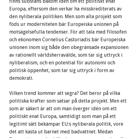
finns substans bakom idén om ett politiskt enat
Europa, eftersom den verkar ha misskrediterats av
den nyliberala politiken. Men som alla projekt som
föds ur moderniteten bär Europeiska unionen på
motsägelsefulla tendenser. För att tala med filosofen
och ekonomen Cornelius Castoriadis bär Europeiska
unionen inom sig både den obegränsade expansionen
av rationellt världsherravälde, som tar sig uttryck i
nyliberalism, och en potential för autonomi och
politisk öppenhet, som tar sig uttryck i form av
demokrati.
Vilken trend kommer att segra? Det beror på vilka
politiska krafter som satsar på detta projekt. Men ett
som är säkert är att om man överger idén om ett
politiskt enat Europa, samtidigt som man på ett
legitimt sätt bekämpar EU:s nyliberala politik, vore
det att kasta ut barnet med badvattnet. Medan