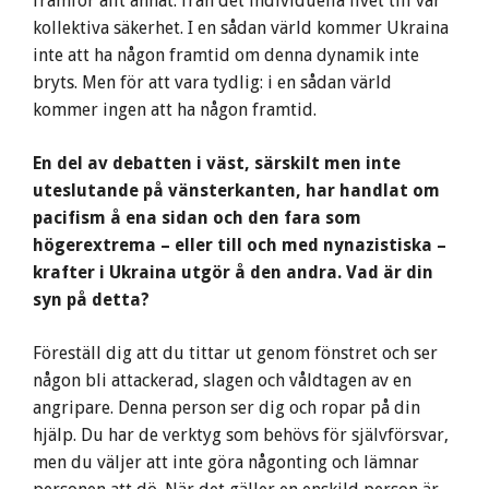
framför allt annat: från det individuella livet till vår
kollektiva säkerhet. I en sådan värld kommer Ukraina
inte att ha någon framtid om denna dynamik inte
bryts. Men för att vara tydlig: i en sådan värld
kommer ingen att ha någon framtid.
En del av debatten i väst, särskilt men inte
uteslutande på vänsterkanten, har handlat om
pacifism å ena sidan och den fara som
högerextrema – eller till och med nynazistiska –
krafter i Ukraina utgör å den andra. Vad är din
syn på detta?
Föreställ dig att du tittar ut genom fönstret och ser
någon bli attackerad, slagen och våldtagen av en
angripare. Denna person ser dig och ropar på din
hjälp. Du har de verktyg som behövs för självförsvar,
men du väljer att inte göra någonting och lämnar