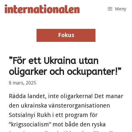
Hoppa
Meny
till
innehåll
Fokus
Fokus
”För ett Ukraina utan
oligarker och ockupanter!”
8 mars, 2025
Rädda landet, inte oligarkerna! Det manar
den ukrainska vänsterorganisationen
Sotsialnyi Rukh i ett program för
”krigssocialism” mot både den ryska