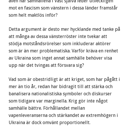
även när samhällena i Väst själva leder utveckligen
mot en fascism som vänstern i dessa länder framstår
som helt maktlös inför?
Detta argument är desto mer hycklande med tanke på
att många av dessa vänsterröster inte tvekar att
stödja motståndsrörelser som inkluderar aktörer
som är än mer problematiska. Varför kräva en renhet
av Ukraina som inget annat samhälle behöver visa
upp när det tvingas att försvara sig?
Vad som är obestridligt är att kriget, som har pågått i
mer än tio år, redan har bidragit till att stärka och
banalisera nationalistiska symboler och diskurser
som tidigare var marginella. Krig gör inte något
samhälle bättre. Förhållandet mellan
vapenleveranserna och stärkandet av extremhögern i
Ukraina är dock omvänt proportionellt.