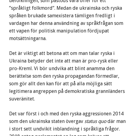
befolkningen, som påstods vara offer för ett
”språkligt folkmord”. Medan de ukrainska och ryska
språken brukade samexistera tämligen fredligt i
vardagen har denna användning av språkfrågan som
ett vapen för politisk manipulation fördjupat
motsättningarna.
Det är viktigt att betona att om man talar ryska i
Ukraina betyder det inte att man är pro-rysk eller
pro-Kreml. Vi bör undvika att blint anamma den
berättelse som den ryska propagandan förmedlar,
som gör allt den kan för att på alla möjliga sätt
legitimera angreppen på demokratiska grannländers
suveränitet.
Det var först i och med den ryska aggressionen 2014
som den ukrainska staten övergav
status quo
där man
i stort sett undvikit inblandning i språkliga frågor.