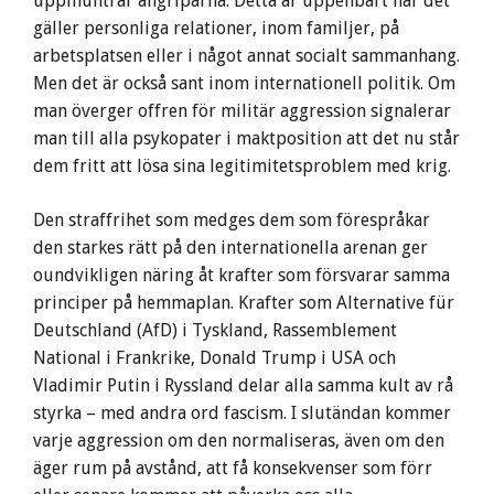
uppmuntrar angriparna. Detta är uppenbart när det
gäller personliga relationer, inom familjer, på
arbetsplatsen eller i något annat socialt sammanhang.
Men det är också sant inom internationell politik. Om
man överger offren för militär aggression signalerar
man till alla psykopater i maktposition att det nu står
dem fritt att lösa sina legitimitetsproblem med krig.
Den straffrihet som medges dem som förespråkar
den starkes rätt på den internationella arenan ger
oundvikligen näring åt krafter som försvarar samma
principer på hemmaplan. Krafter som Alternative für
Deutschland (AfD) i Tyskland, Rassemblement
National i Frankrike, Donald Trump i USA och
Vladimir Putin i Ryssland delar alla samma kult av rå
styrka – med andra ord fascism. I slutändan kommer
varje aggression om den normaliseras, även om den
äger rum på avstånd, att få konsekvenser som förr