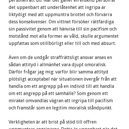
personen att dö. När det gäller en enskild person är
det uppenbart att underlåtenhet att ingripa är
liktydigt med att uppmuntra brottet och förvärra
dess konsekvenser. Om vittnet försöker rättfärdiga
sin passivitet genom att hänvisa till sin pacifism och
motstånd mot alla former av våld, skulle argumentet
uppfattas som otillbörligt eller till och med absurt.
Även om de undgår straffrättsligt ansvar anses en
sådan attityd i allmänhet vara djupt omoralisk.
Därför frågar jag mig: varför blir samma attityd
plötsligt acceptabel när situationen övergår från att
handla om ett angrepp på en individ till att handla
om ett angrepp på ett samhälle? Som genom ett
mirakel omvandlas vägran att ingripa till pacifism
och framstår som en legitim moralisk ståndpunkt.
Verkligheten är att brist på stöd till offren