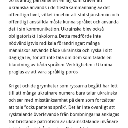
2018 antog parlamentet en lag som kräver att
ukrainska används i de flesta sammanhang av det
offentliga livet, vilket innebär att statstjänstemän och
offentligt anställda måste kunna språket och använda
det i sin kommunikation. Ukrainska blev också
obligatoriskt i skolorna. Detta medförde inte
nödvändigtvis radikala förändringar: många
människor använde både ukrainska och ryska i sitt
dagliga liv, för att inte tala om dem som talade en
blandning av båda språken. Verkligheten i Ukraina
präglas av att vara språklig porös.
Kriget och de grymheter som ryssarna begått har lett
till att många ukrainare numera bara talar ukrainska
och ser med misstänksamhet på dem som fortsätter
att tala ”ockupantens språk”. Det är inte ovanligt att
rysktalande överlevande från bombningarna anklagas
för bristande patriotism av ukrainsktalande invånare