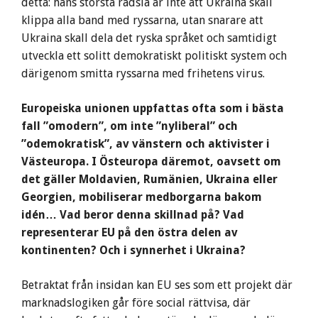
detta: hans största rädsla är inte att Ukraina skall
klippa alla band med ryssarna, utan snarare att
Ukraina skall dela det ryska språket och samtidigt
utveckla ett solitt demokratiskt politiskt system och
därigenom smitta ryssarna med frihetens virus.
Europeiska unionen uppfattas ofta som i bästa
fall ”omodern”, om inte ”nyliberal” och
”odemokratisk”, av vänstern och aktivister i
Västeuropa. I Östeuropa däremot, oavsett om
det gäller Moldavien, Rumänien, Ukraina eller
Georgien, mobiliserar medborgarna bakom
idén… Vad beror denna skillnad på? Vad
representerar EU på den östra delen av
kontinenten? Och i synnerhet i Ukraina?
Betraktat från insidan kan EU ses som ett projekt där
marknadslogiken går före social rättvisa, där