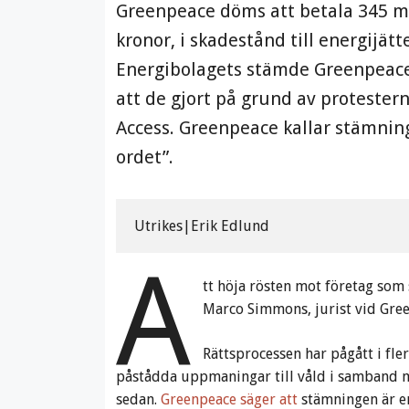
Greenpeace döms att betala 345 mil
kronor, i skadestånd till energijät
Energibolagets stämde Greenpeace
att de gjort på grund av protester
Access. Greenpeace kallar stämninge
ordet”.
Utrikes|Erik Edlund
A
tt höja rösten mot företag som 
Marco Simmons, jurist vid Gre
Rättsprocessen har pågått i fle
påstådda uppmaningar till våld i samband m
sedan.
Greenpeace säger att
stämningen är en