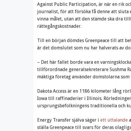
Against Public Participation, är när en rik 
journalist, för att försöka få denne att sluta 
vinna målet, utan att den stämde ska dra till
rättegångskostnader.
Till en början dömdes Greenpeace till att be
är det domslutet som nu har halverats av do
– Det här fallet borde vara en varningsklocka
tillförordnade generalsekreterare Sushma
mäktiga företag använder domstolarna som va
Dakota Access är en 1186 kilometer lång rörl
Iowa till raffinaderier i Illinois. Rörledni
ursprungsbefolkningens traditionella och ku
Energy Transfer själva säger i
ett uttalande
a
ställa Greenpeace till svars för deras olagl