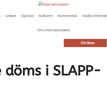
a
Ledare
Opinion
Kulturen
Kommentar
Studio Interna
Om Internationalen
Utrikes
Utrikes
 döms i SLAPP-