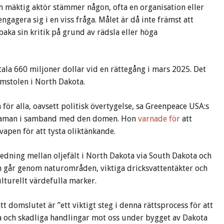
och mäktig aktör stämmer någon, ofta en organisation eller
engagera sig i en viss fråga. Målet är då inte främst att
baka sin kritik på grund av rädsla eller höga
tala 660 miljoner dollar vid en rättegång i mars 2025. Det
mstolen i North Dakota.
 för alla, oavsett politisk övertygelse, sa Greenpeace USA:s
 Raman i samband med den domen. Hon
varnade för
att
pen för att tysta oliktänkande.
edning mellan oljefält i North Dakota via South Dakota och
ngen går genom naturområden, viktiga dricksvattentäkter och
lturellt värdefulla marker.
tt domslutet är ”ett viktigt steg i denna rättsprocess för att
iga och skadliga handlingar mot oss under bygget av Dakota