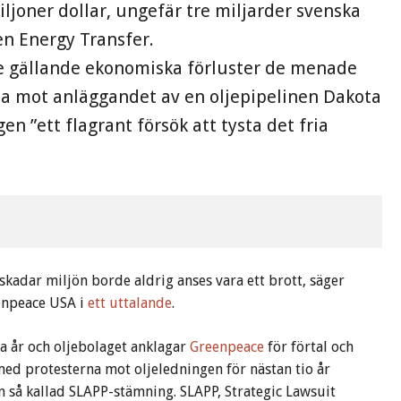
joner dollar, ungefär tre miljarder svenska
ten Energy Transfer.
 gällande ekonomiska förluster de menade
na mot anläggandet av en oljepipelinen Dakota
n ”ett flagrant försök att tysta det fria
skadar miljön borde aldrig anses vara ett brott, säger
enpeace USA i
ett uttalande
.
ra år och oljebolaget anklagar
Greenpeace
för förtal och
ed protesterna mot oljeledningen för nästan tio år
 så kallad SLAPP-stämning. SLAPP, Strategic Lawsuit