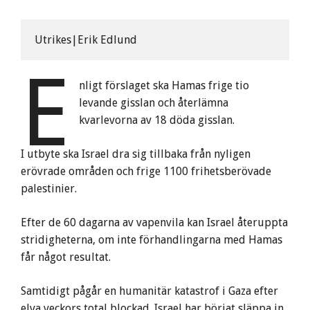
Utrikes|Erik Edlund
E
nligt förslaget ska Hamas frige tio
levande gisslan och återlämna
kvarlevorna av 18 döda gisslan.
I utbyte ska Israel dra sig tillbaka från nyligen
erövrade områden och frige 1100 frihetsberövade
palestinier.
Efter de 60 dagarna av vapenvila kan Israel återuppta
stridigheterna, om inte förhandlingarna med Hamas
får något resultat.
Samtidigt pågår en humanitär katastrof i Gaza efter
elva veckors total blockad. Israel har börjat släppa in