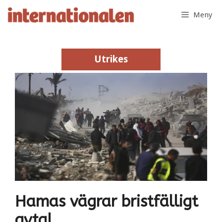
Hoppa
Meny
till
innehåll
Utrikes
Utrikes
Hamas vägrar bristfälligt
avtal